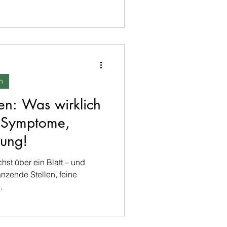
n
en: Was wirklich
, Symptome,
gung!
chst über ein Blatt – und
änzende Stellen, feine
.