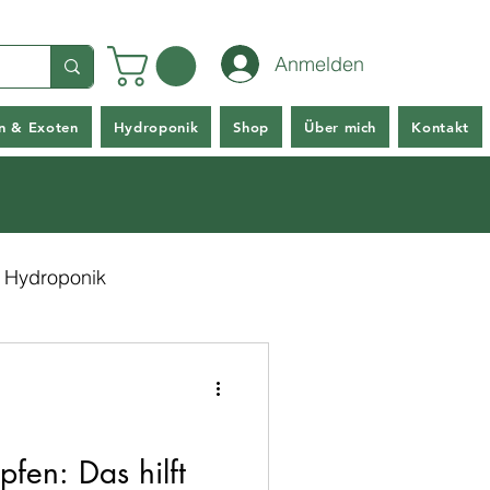
Anmelden
en & Exoten
Hydroponik
Shop
Über mich
Kontakt
Hydroponik
pfen: Das hilft