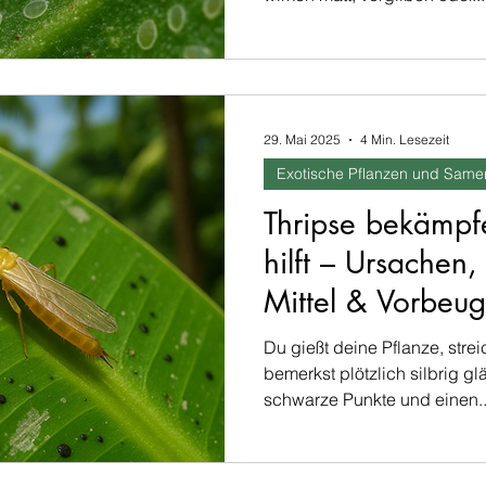
29. Mai 2025
4 Min. Lesezeit
Exotische Pflanzen und Same
Thripse bekämpf
hilft – Ursachen
Mittel & Vorbeu
Du gießt deine Pflanze, strei
bemerkst plötzlich silbrig gl
schwarze Punkte und einen..