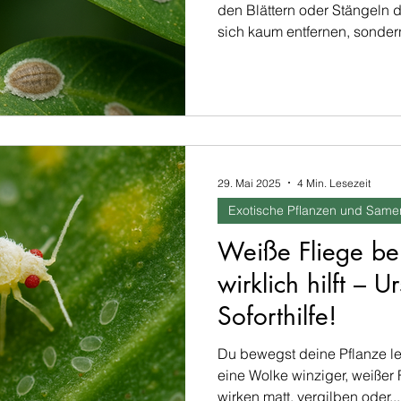
den Blättern oder Stängeln d
sich kaum entfernen, sondern
29. Mai 2025
4 Min. Lesezeit
Exotische Pflanzen und Same
Weiße Fliege b
wirklich hilft – 
Soforthilfe!
Du bewegst deine Pflanze lei
eine Wolke winziger, weißer 
wirken matt, vergilben oder...