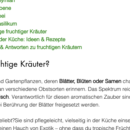
hymian
rbene
ei
silikum
e fruchtiger Kräuter
der Küche: Ideen & Rezepte
& Antworten zu fruchtigen Kräutern
htige Kräuter?
nd Gartenpflanzen, deren 
Blätter, Blüten oder Samen
 ch
an verschiedene Obstsorten erinnern. Das Spektrum reic
isch
. Verantwortlich für diesen aromatischen Zauber sin
ei Berührung der Blätter freigesetzt werden.
liebt?Sie sind pflegeleicht, vielseitig in der Küche eins
einen Hauch von Exotik – ohne dass du tropische Frücht