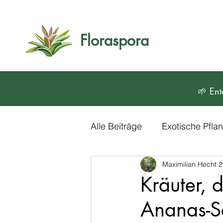
Floraspora
🌱 Ent
Alle Beiträge
Exotische Pfl
Maximilian Hecht
2
Blumen und Zierpflanzen
Kräuter, 
Ananas-Sa