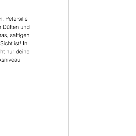
, Petersilie 
n Düften und 
as, saftigen 
icht ist! In 
cht nur deine 
ksniveau 