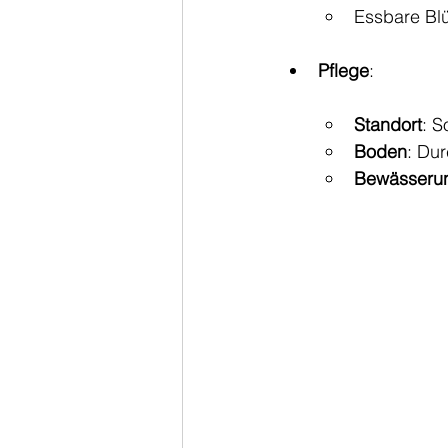
Essbare Blü
Pflege
:
Standort
: S
Boden
: Du
Bewässeru