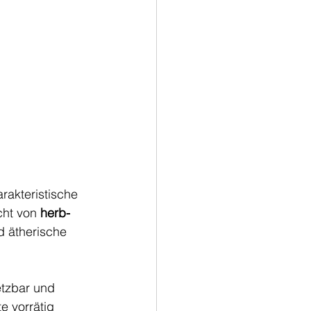
arakteristische 
ht von 
herb-
d ätherische 
etzbar und 
e vorrätig 