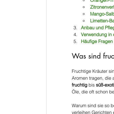
Orangen-T
Zitronenve
Mango-Salb
Limetten-Ba
Anbau und Pfleg
Verwendung in 
Häufige Fragen 
Was sind fruc
Fruchtige Kräuter si
Aromen tragen, die 
fruchtig
 bis 
süß-exot
Öle, die oft schon b
Warum sind sie so be
verleihen Gerichten 