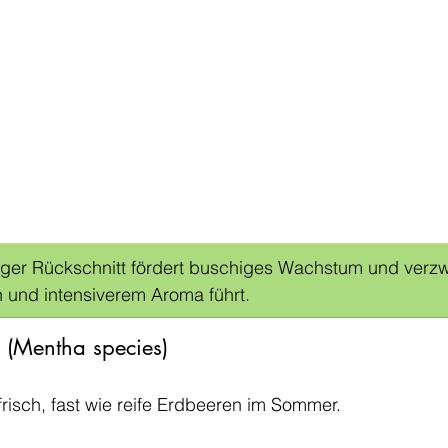
iger Rückschnitt fördert buschiges Wachstum und verzwe
 und intensiverem Aroma führt.
 (Mentha species)
-frisch, fast wie reife Erdbeeren im Sommer.