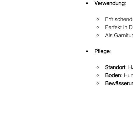
Verwendung
:
Erfrischend
Perfekt in 
Als Garnitu
Pflege
:
Standort
: H
Boden
: Hum
Bewässeru