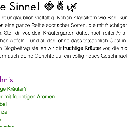
die Sinne! 🍓🍍🌿
ist unglaublich vielfältig. Neben Klassikern wie Basilikum
s eine ganze Reihe exotischer Sorten, die mit fruchtige
Stell dir vor, dein Kräutergarten duftet nach reifer Anan
en Äpfeln – und all das, ohne dass tatsächlich Obst in S
logbeitrag stellen wir dir 
fruchtige Kräuter
 vor, die ni
ern auch deine Gerichte auf ein völlig neues Geschmac
hnis
ige Kräuter?
er mit fruchtigen Aromen
bei
nze
e