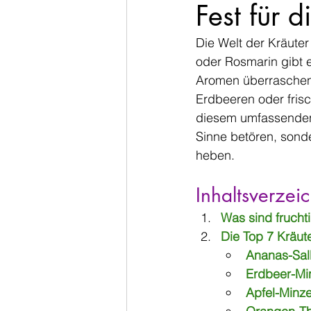
Fest für 
Die Welt der Kräuter 
oder Rosmarin gibt e
Aromen überraschen. 
Erdbeeren oder frisch
diesem umfassenden B
Sinne betören, sond
heben.
Inhaltsverzeic
Was sind frucht
Die Top 7 Kräut
Ananas-Sal
Erdbeer-Mi
Apfel-Minz