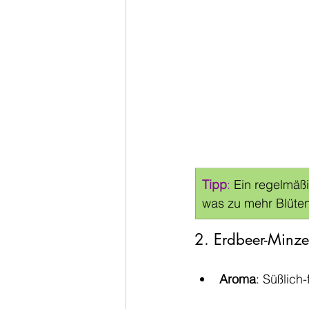
Tipp
:
 Ein regelmäß
was zu mehr Blüten
2. Erdbeer-Minze
Aroma
: Süßlich