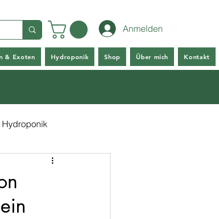
Anmelden
en & Exoten
Hydroponik
Shop
Über mich
Kontakt
Hydroponik
on
ein