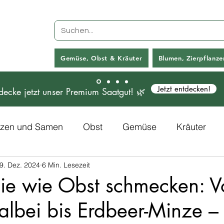
Gemüse, Obst & Kräuter
Blumen, Zierpflanz
Jetzt entdecken!
decke jetzt unser Premium Saatgut! 🌿
anzen und Samen
Obst
Gemüse
Kräuter
9. Dez. 2024
6 Min. Lesezeit
Rezepte
Kunstpflanzen
die wie Obst schmecken: V
lbei bis Erdbeer-Minze – 