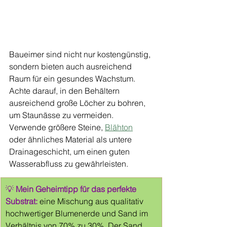
Baueimer sind nicht nur kostengünstig, 
sondern bieten auch ausreichend 
Raum für ein gesundes Wachstum. 
Achte darauf, in den Behältern 
ausreichend große Löcher zu bohren, 
um Staunässe zu vermeiden. 
Verwende größere Steine, 
Blähton
oder ähnliches Material als untere 
Drainageschicht, um einen guten 
Wasserabfluss zu gewährleisten. 
💡 
Mein Geheimtipp für das perfekte 
Substrat:
 eine Mischung aus qualitativ 
hochwertiger Blumenerde und Sand im 
Verhältnis von 70% zu 30%. Der Sand 