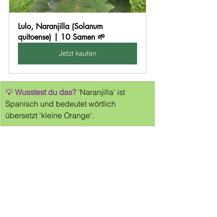
Lulo, Naranjilla (Solanum 
quitoense) | 10 Samen 🌱
Jetzt kaufen
💡 
Wusstest du das?
 'Naranjilla' ist 
Spanisch und bedeutet wörtlich 
übersetzt 'kleine Orange'.