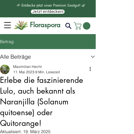
🌱 Entdecke jetzt unser Premium Saatgut! 🌿
Jetzt entdecken!
Floraspora
Beitrag
Alle Beiträge
Maximilian Hecht
11. Mai 2023
9 Min. Lesezeit
Erlebe die faszinierende
Lulo, auch bekannt als
Naranjilla (Solanum
quitoense) oder
Quitorange!
Aktualisiert:
19. März 2025