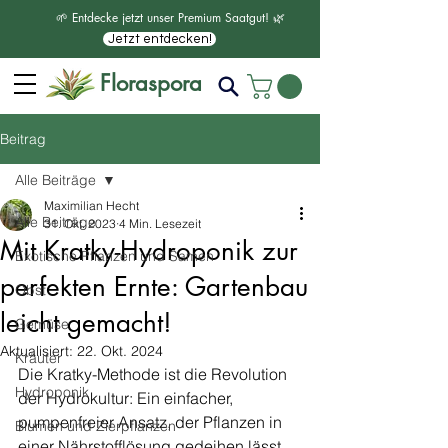
🌱 Entdecke jetzt unser Premium Saatgut! 🌿
Jetzt entdecken!
Floraspora
Beitrag
Alle Beiträge
Maximilian Hecht
Alle Beiträge
31. Okt. 2023
4 Min. Lesezeit
Mit Kratky-Hydroponik zur
Exotische Pflanzen und Samen
perfekten Ernte: Gartenbau
Obst
leicht gemacht!
Gemüse
Aktualisiert:
22. Okt. 2024
Kräuter
Die Kratky-Methode ist die Revolution 
Hydroponik
der Hydrokultur: Ein einfacher, 
pumpenfreier Ansatz, der Pflanzen in 
Blumen und Zierpflanzen
einer Nährstofflösung gedeihen lässt. 