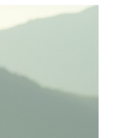
Saatgut bekommst Du nicht nur Samen von
höchster Qualität, sondern auch die Chance,
seltene und faszinierende Pflanzen zu entdecken.
Ich zeige Dir, warum Floraspora die erste Adresse
für exotische Samen ist und wie Du mit den
richtigen Tipps und Tricks Deinen Garten zum
Blühen bringst. Warum Floraspora Saatgut die
beste Wahl für Dich ist Wenn