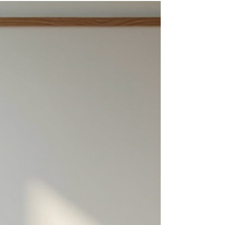
Blättern und der tropischen Ausstrahlung jeden
Garten oder Balkon bereichert. Wenn du Lust
hast, diese besondere Banane selbst zu ziehen,
bist du hier genau richtig. Ich zeige dir Schritt für
Schritt, wie du die Yunnan-Banane aus Samen
erfolgreich anbaust. Dabei gebe ich dir
praktische Tipps, die dir den Start erleichtern und
dich motivieren, dran zu bleiben. Yunnan Banane
pflanzen – So g