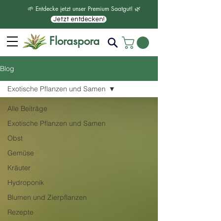
🌱 Entdecke jetzt unser Premium Saatgut! 🌿
Jetzt entdecken!
Floraspora
Blog
Exotische Pflanzen und Samen
Alle Beiträge
Exotische Pflanzen und Samen
Obst
Gemüse
Kräuter
Hydroponik
Blumen und Zierpflanzen
Rezepte