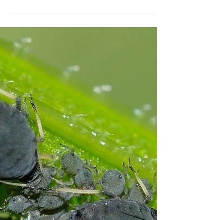
23. Juli 2025
3 Min. Lesezeit
Exotische Pflanzen und Samen
Ensete glaucum: Die
beeindruckende Blüte der
Schneebanane entdecken 🌿
Wenn du auf der Suche nach einer
spektakulären, seltenen Zierpflanze bist, die nicht
nur durch ihre Wuchskraft, sondern vor allem
durch...