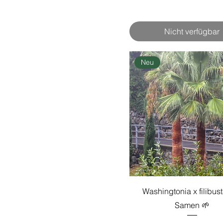
Nicht verfügbar
Neu
Washingtonia x filibust
Samen 🌱