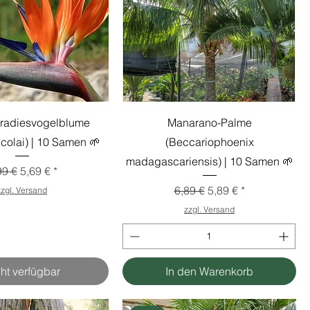
radiesvogelblume
Manarano-Palme
nicolai) | 10 Samen 🌱
(Beccariophoenix
madagascariensis) | 10 Samen 🌱
andardpreis
Sale-Preis
99 €
5,69 €
Standardpreis
Sale-Preis
6,89 €
5,89 €
zzgl. Versand
zzgl. Versand
ht verfügbar
In den Warenkorb