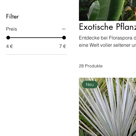
Filter
Exotische Pfla
Preis
Entdecke bei Floraspora d
eine Welt voller seltener
4 €
7 €
persönliches Paradies ve
geheimnisvollen Schätzen
28 Produkte
Züchte mit unseren hochw
Perfekt für Pflanzenliebha
bei uns an erster Stelle,
Neu