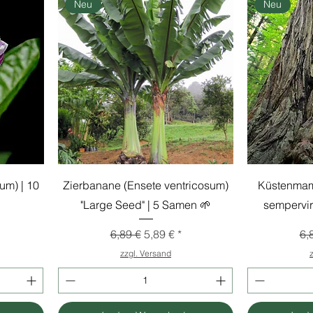
Neu
Neu
um) | 10
Zierbanane (Ensete ventricosum)
Küstenma
"Large Seed" | 5 Samen 🌱
sempervir
s
Standardpreis
Sale-Preis
St
6,89 €
5,89 €
6,
zzgl. Versand