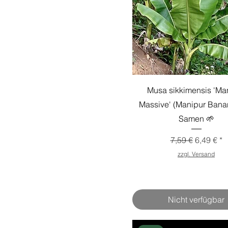
Musa sikkimensis 'Ma
Massive' (Manipur Banan
Samen 🌱
Standardpreis
Sale-Prei
7,59 €
6,49 €
zzgl. Versand
Nicht verfügbar