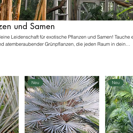
nzen und Samen
eine Leidenschaft für exotische Pflanzen und Samen! Tauche e
 und atemberaubender Grünpflanzen, die jeden Raum in dein
rwandeln. Von der üppigen Tropenpracht bis zu den
 der Wüste – unsere Auswahl lässt dein Herz höher schlagen.
ertigen Samen deine eigene exotische Pflanzenwelt zu Hause.
ber und alle, die das Besondere suchen. Qualität und Vielfalt s
 damit du die Freude am Grün in vollen Zügen genießen kannst.
Neu
Neu