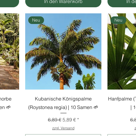
b
In den Warenkorb
In d
Neu
Neu
horbe
Kubanische Königspalme
Hanfpalme (T
en 🌱
(Roystonea regia) | 10 Samen 🌱
| 
s
Standardpreis
Sale-Preis
St
6,89 €
5,89 €
6,
zzgl. Versand