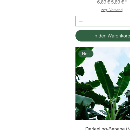
Standardpreis
Sale-Prei
6,89 €
5,89 €
zzgl. Versand
In den Warenkor
Neu
Darjeeling-Banane (