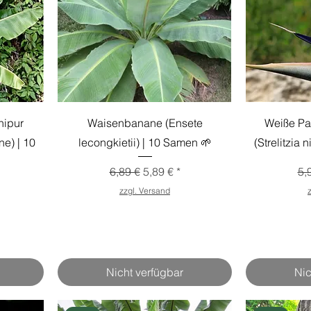
nipur
Waisenbanane (Ensete
Weiße Pa
e) | 10
lecongkietii) | 10 Samen 🌱
(Strelitzia 
Standardpreis
Sale-Preis
St
6,89 €
5,89 €
5,
s
zzgl. Versand
Nicht verfügbar
Nic