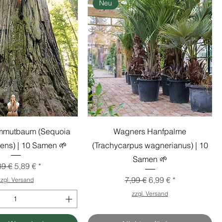
Neu
mmutbaum (Sequoia
Wagners Hanfpalme
ens) | 10 Samen 🌱
(Trachycarpus wagnerianus) | 10
Samen 🌱
andardpreis
Sale-Preis
89 €
5,89 €
Standardpreis
Sale-Preis
7,99 €
6,99 €
zzgl. Versand
zzgl. Versand