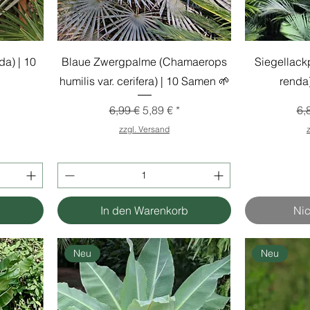
da) | 10
Blaue Zwergpalme (Chamaerops
Siegellack
humilis var. cerifera) | 10 Samen 🌱
renda
s
Standardpreis
Sale-Preis
St
6,99 €
5,89 €
6,
zzgl. Versand
b
In den Warenkorb
Nic
Neu
Neu