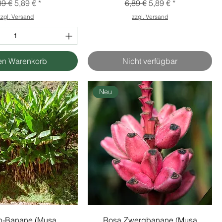
andardpreis
Sale-Preis
Standardpreis
Sale-Preis
89 €
5,89 €
6,89 €
5,89 €
zzgl. Versand
zzgl. Versand
en Warenkorb
Nicht verfügbar
Neu
n-Banane (Musa
Rosa Zwergbanane (Musa