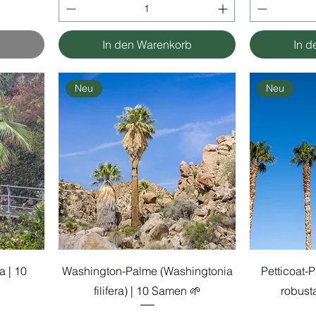
In den Warenkorb
In d
Neu
Neu
a | 10
Washington-Palme (Washingtonia
Petticoat-
filifera) | 10 Samen 🌱
robust