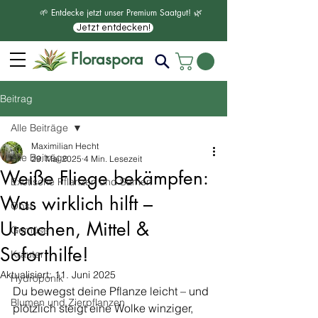
🌱 Entdecke jetzt unser Premium Saatgut! 🌿
Jetzt entdecken!
Floraspora
Beitrag
Alle Beiträge
Maximilian Hecht
Alle Beiträge
29. Mai 2025
4 Min. Lesezeit
Weiße Fliege bekämpfen:
Exotische Pflanzen und Samen
Was wirklich hilft –
Obst
Ursachen, Mittel &
Gemüse
Soforthilfe!
Kräuter
Aktualisiert:
11. Juni 2025
Hydroponik
Du bewegst deine Pflanze leicht – und 
Blumen und Zierpflanzen
plötzlich steigt eine Wolke winziger, 