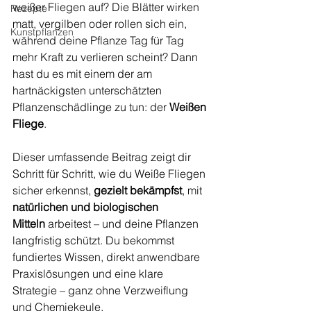
weißer Fliegen auf? Die Blätter wirken 
Rezepte
matt, vergilben oder rollen sich ein, 
Kunstpflanzen
während deine Pflanze Tag für Tag 
mehr Kraft zu verlieren scheint? Dann 
hast du es mit einem der am 
hartnäckigsten unterschätzten 
Pflanzenschädlinge zu tun: der 
Weißen 
Fliege
.
Dieser umfassende Beitrag zeigt dir 
Schritt für Schritt, wie du Weiße Fliegen 
sicher erkennst, 
gezielt bekämpfst
, mit 
natürlichen und biologischen 
Mitteln
 arbeitest – und deine Pflanzen 
langfristig schützt. Du bekommst 
fundiertes Wissen, direkt anwendbare 
Praxislösungen und eine klare 
Strategie – ganz ohne Verzweiflung 
und Chemiekeule.