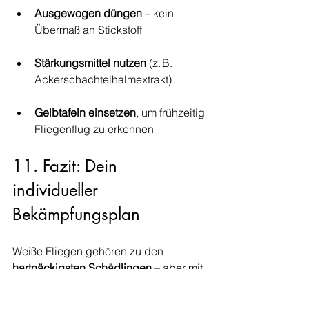
Ausgewogen düngen
 – kein 
Übermaß an Stickstoff
Stärkungsmittel nutzen
 (z. B. 
Ackerschachtelhalmextrakt)
Gelbtafeln einsetzen
, um frühzeitig 
Fliegenflug zu erkennen
11. Fazit: Dein 
individueller 
Bekämpfungsplan
Weiße Fliegen gehören zu den 
hartnäckigsten Schädlingen
 – aber mit 
einem 
durchdachten, kombinierten 
Vorgehen
 bekommst du sie dauerhaft 