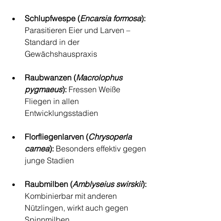
Schlupfwespe (
Encarsia formosa
): 
Parasitieren Eier und Larven – 
Standard in der 
Gewächshauspraxis
Raubwanzen (
Macrolophus 
pygmaeus
): 
Fressen Weiße 
Fliegen in allen 
Entwicklungsstadien
Florfliegenlarven (
Chrysoperla 
carnea
): 
Besonders effektiv gegen 
junge Stadien
Raubmilben (
Amblyseius swirskii
): 
Kombinierbar mit anderen 
Nützlingen, wirkt auch gegen 
Spinnmilben