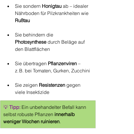
Sie sondern 
Honigtau
 ab – idealer 
Nährboden für Pilzkrankheiten wie 
Rußtau
Sie behindern die 
Photosynthese
 durch Beläge auf 
den Blattflächen
Sie übertragen 
Pflanzenviren
 – 
z. B. bei Tomaten, Gurken, Zucchini
Sie zeigen 
Resistenzen
 gegen 
viele Insektizide
💡 
Tipp: 
Ein unbehandelter Befall kann 
selbst robuste Pflanzen 
innerhalb 
weniger Wochen ruinieren
.