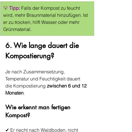
💡 
Tipp:
 Falls der Kompost zu feucht 
wird, mehr Braunmaterial hinzufügen. Ist 
er zu trocken, hilft Wasser oder mehr 
Grünmaterial.
6. Wie lange dauert die 
Kompostierung?
Je nach Zusammensetzung, 
Temperatur und Feuchtigkeit dauert 
die Kompostierung 
zwischen 6 und 12 
Monaten
.
Wie erkennt man fertigen 
Kompost?
✔ Er riecht nach Waldboden, nicht 