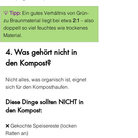
💡 
Tipp:
Ein gutes Verhältnis von Grün- 
zu Braunmaterial liegt bei etwa 
2:1
 – also 
doppelt so viel feuchtes wie trockenes 
Material.
4. Was gehört nicht in 
den Kompost?
Nicht alles, was organisch ist, eignet 
sich für den Komposthaufen.
Diese Dinge sollten NICHT in 
den Kompost:
❌ Gekochte Speisereste (locken 
Ratten an)