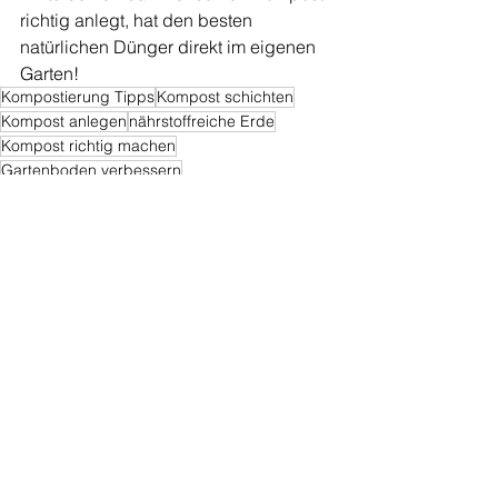
richtig anlegt, hat den besten 
natürlichen Dünger direkt im eigenen 
Garten!
Kompostierung Tipps
Kompost schichten
Kompost anlegen
nährstoffreiche Erde
Kompost richtig machen
Gartenboden verbessern
Exotische Pflanzen und Samen
Obst
Gemüse
Alle ansehen
Ähnliche Beiträge