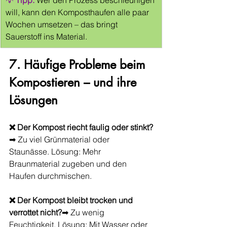
💡 
Tipp:
Wer den Prozess beschleunigen 
will, kann den Komposthaufen alle paar 
Wochen umsetzen – das bringt 
Sauerstoff ins Material.
7. Häufige Probleme beim 
Kompostieren – und ihre 
Lösungen
❌ Der Kompost riecht faulig oder stinkt?
➡ Zu viel Grünmaterial oder 
Staunässe. Lösung: Mehr 
Braunmaterial zugeben und den 
Haufen durchmischen.
❌ Der Kompost bleibt trocken und 
verrottet nicht?
➡ Zu wenig 
Feuchtigkeit. Lösung: Mit Wasser oder 