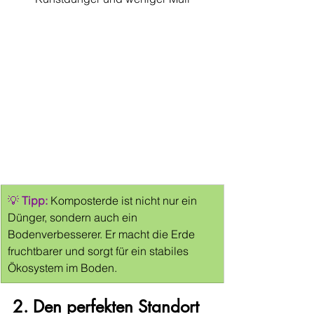
💡 
Tipp:
 Komposterde ist nicht nur ein 
Dünger, sondern auch ein 
Bodenverbesserer. Er macht die Erde 
fruchtbarer und sorgt für ein stabiles 
Ökosystem im Boden.
2. Den perfekten Standort 