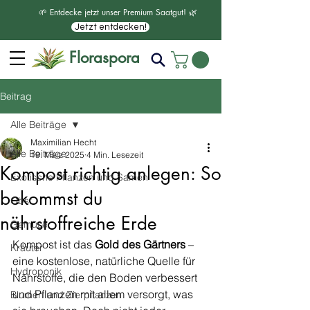
🌱 Entdecke jetzt unser Premium Saatgut! 🌿
Jetzt entdecken!
Floraspora
Beitrag
Alle Beiträge
Maximilian Hecht
Alle Beiträge
19. März 2025
4 Min. Lesezeit
Kompost richtig anlegen: So
Exotische Pflanzen und Samen
bekommst du
Obst
nährstoffreiche Erde
Gemüse
Kompost ist das 
Gold des Gärtners
 – 
Kräuter
eine kostenlose, natürliche Quelle für 
Hydroponik
Nährstoffe, die den Boden verbessert 
und Pflanzen mit allem versorgt, was 
Blumen und Zierpflanzen