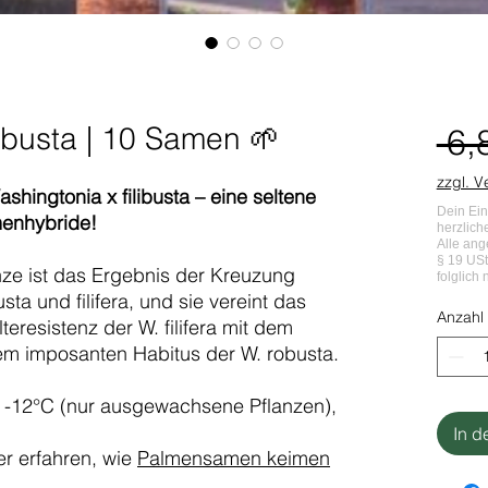
libusta | 10 Samen 🌱
 6,
zzgl. 
shingtonia x filibusta – eine seltene
enhybride!
ze ist das Ergebnis der Kreuzung
a und filifera, und sie vereint das
Anzahl
teresistenz der W. filifera mit dem
m imposanten Habitus der W. robusta.
 zu -12°C (nur ausgewachsene Pflanzen),
In d
r erfahren, wie
Palmensamen keimen