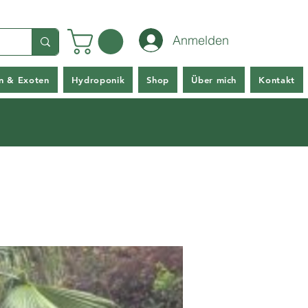
Anmelden
en & Exoten
Hydroponik
Shop
Über mich
Kontakt