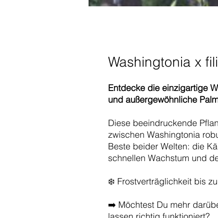
Washingtonia x fi
Entdecke die einzigartige Wa
und außergewöhnliche Palm
Diese beeindruckende Pflan
zwischen Washingtonia robust
Beste beider Welten: die Käl
schnellen Wachstum und de
❄️ Frostverträglichkeit bis
➡️ Möchtest Du mehr darübe
lassen
richtig funktioniert?