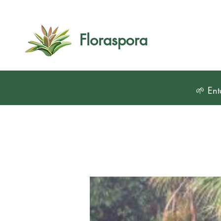
Floraspora
🌱 Ent