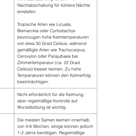
Nachtabschaltung für kühlere Nächte
einstellen.
Tropische
Arten
wie
Licuala,
Bismarckia
oder
Cyrtostachys
bevorzugen
hohe
Keimtemperaturen
von
etwa
30
Grad
Celsius,
während
gemäßigte
Arten
wie
Trachycarpus,
Ceroxylon
oder
Parajubaea
bei
Zimmertemperatur
(ca.
22
Grad
Celsius)
besser
keimen.
Zu
hohe
Temperaturen
können
den
Keimerfolg
beeinträchtigen.
Nicht erforderlich für die Keimung,
aber regelmäßige Kontrolle auf
Wurzelbildung ist wichtig.
Die meisten Samen keimen innerhalb
von 4-6 Wochen, einige können jedoch
1-2 Jahre benötigen. Regelmäßige