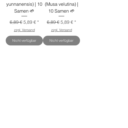
yunnanensis) | 10
(Musa velutina) |
Samen 🌱
10 Samen 🌱
Standardpreis
Sale-Preis
Standardpreis
Sale-Preis
6,89 €
5,89 €
6,89 €
5,89 €
zzgl. Versand
zzgl. Versand
Nicht verfügbar
Nicht verfügbar
Bestseller
Neu
Neu