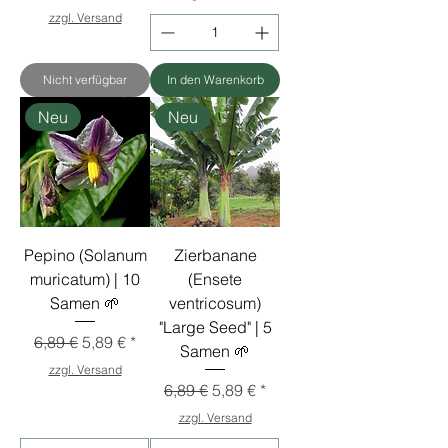
zzgl. Versand
Nicht verfügbar
In den Warenkorb
Neu
Neu
Pepino (Solanum
Zierbanane
muricatum) | 10
(Ensete
Samen 🌱
ventricosum)
"Large Seed" | 5
Standardpreis
Sale-Preis
6,89 €
5,89 €
Samen 🌱
zzgl. Versand
Standardpreis
Sale-Preis
6,89 €
5,89 €
zzgl. Versand