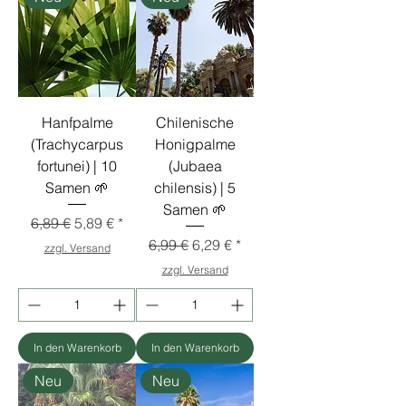
Hanfpalme
Chilenische
(Trachycarpus
Honigpalme
fortunei) | 10
(Jubaea
Samen 🌱
chilensis) | 5
Samen 🌱
Standardpreis
Sale-Preis
6,89 €
5,89 €
Standardpreis
Sale-Preis
6,99 €
6,29 €
zzgl. Versand
zzgl. Versand
In den Warenkorb
In den Warenkorb
Neu
Neu