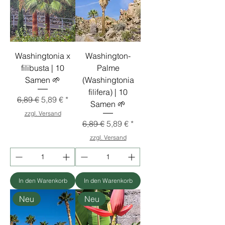
Washingtonia x
Washington-
filibusta | 10
Palme
Samen 🌱
(Washingtonia
filifera) | 10
Standardpreis
Sale-Preis
6,89 €
5,89 €
Samen 🌱
zzgl. Versand
Standardpreis
Sale-Preis
6,89 €
5,89 €
zzgl. Versand
In den Warenkorb
In den Warenkorb
Neu
Neu