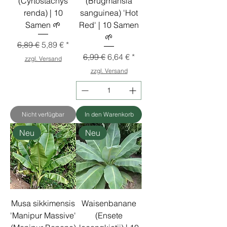
(Cyrtostachys
(Brugmansia
renda) | 10
sanguinea) 'Hot
Samen 🌱
Red' | 10 Samen
🌱
Standardpreis
Sale-Preis
6,89 €
5,89 €
Standardpreis
Sale-Preis
6,99 €
6,64 €
zzgl. Versand
zzgl. Versand
Nicht verfügbar
In den Warenkorb
Neu
Neu
Musa sikkimensis
Waisenbanane
'Manipur Massive'
(Ensete