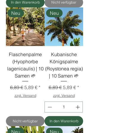
In den Warenkorb
Nicht verfügbar
Neu
Neu
Flaschenpalme
Kubanische
(Hyophorbe
Königspalme
lagenicaulis) | 10
(Roystonea regia)
Samen 🌱
| 10 Samen 🌱
Standardpreis
Sale-Preis
Standardpreis
Sale-Preis
6,89 €
5,89 €
6,89 €
5,89 €
zzgl. Versand
zzgl. Versand
Nicht verfügbar
In den Warenkorb
Neu
Neu