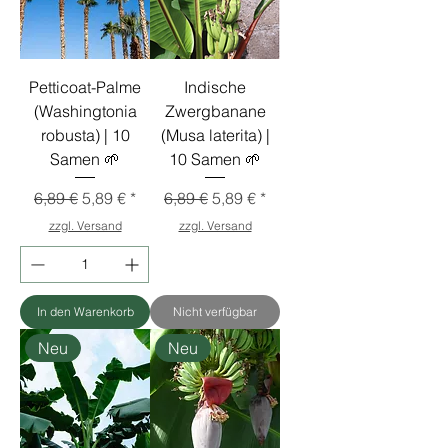
Petticoat-Palme
Indische
(Washingtonia
Zwergbanane
robusta) | 10
(Musa laterita) |
Samen 🌱
10 Samen 🌱
Standardpreis
Sale-Preis
Standardpreis
Sale-Preis
6,89 €
5,89 €
6,89 €
5,89 €
zzgl. Versand
zzgl. Versand
In den Warenkorb
Nicht verfügbar
Neu
Neu