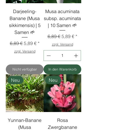
Darjeeling-
Musa acuminata
Banane (Musa
subsp. acuminata
sikkimensis) | 5
| 10 Samen 🌱
Samen 🌱
Standardpreis
Sale-Preis
6,89 €
5,89 €
Standardpreis
Sale-Preis
6,89 €
5,89 €
zzgl. Versand
zzgl. Versand
Nicht verfügbar
In den Warenkorb
Neu
Neu
Yunnan-Banane
Rosa
(Musa
Zwergbanane