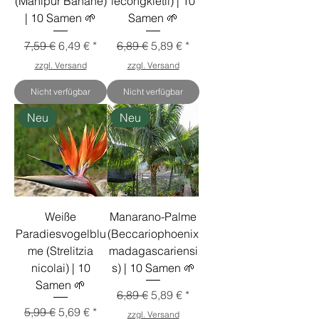
(Manipur Banane)
lecongkietii) | 10
| 10 Samen 🌱
Samen 🌱
Standardpreis
Sale-Preis
Standardpreis
Sale-Preis
7,59 €
6,49 €
6,89 €
5,89 €
zzgl. Versand
zzgl. Versand
Nicht verfügbar
Nicht verfügbar
Neu
Neu
Weiße
Manarano-Palme
Paradiesvogelblu
(Beccariophoenix
me (Strelitzia
madagascariensi
nicolai) | 10
s) | 10 Samen 🌱
Samen 🌱
Standardpreis
Sale-Preis
6,89 €
5,89 €
Standardpreis
Sale-Preis
5,99 €
5,69 €
zzgl. Versand