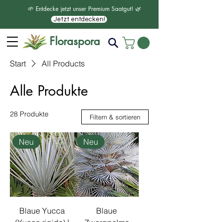
🌱 Entdecke jetzt unser Premium Saatgut! 🌿
Jetzt entdecken!
Floraspora
Start
All Products
Alle Produkte
28 Produkte
Filtern & sortieren
Neu
Neu
Blaue Yucca
Blaue