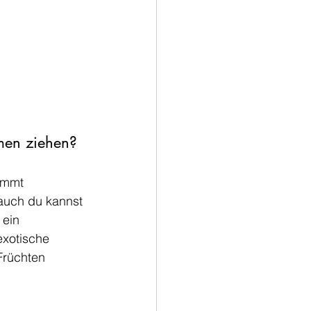
men ziehen?
ammt 
 auch du kannst 
ein 
exotische 
Früchten 