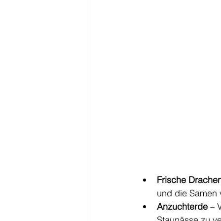
Frische Drache
und die Samen 
Anzuchterde
 – 
Staunässe zu v