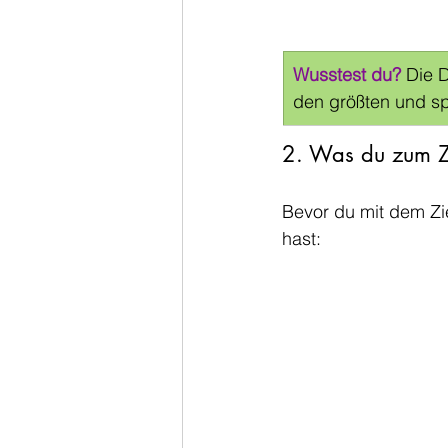
Wusstest du?
 Die 
den größten und sp
2. Was du zum Zi
Bevor du mit dem Zie
hast: