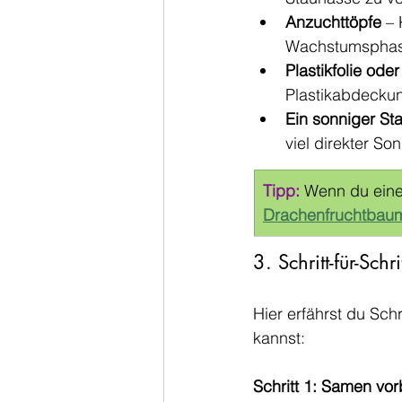
Anzuchttöpfe
 –
Wachstumsphas
Plastikfolie od
Plastikabdeckun
Ein sonniger St
viel direkter So
Tipp:
 Wenn du eine
Drachenfruchtbau
3. Schritt-für-Sc
Hier erfährst du Schr
kannst:
Schritt 1: Samen vor