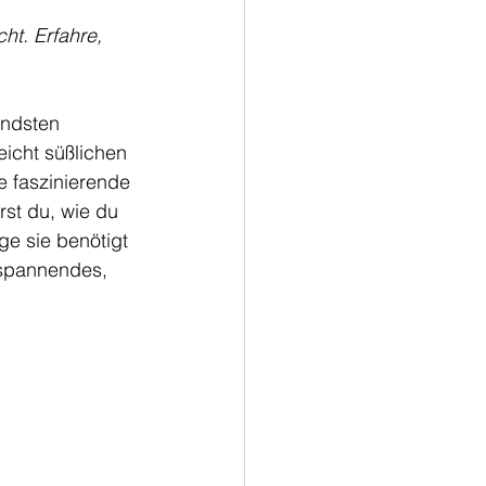
ht. Erfahre, 
endsten 
icht süßlichen 
e faszinierende 
st du, wie du 
e sie benötigt 
 spannendes, 