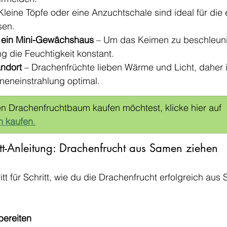
 Kleine Töpfe oder eine Anzuchtschale sind ideal für die 
en.
er ein Mini-Gewächshaus
 – Um das Keimen zu beschleunig
g die Feuchtigkeit konstant.
andort
 – Drachenfrüchte lieben Wärme und Licht, daher is
nneneinstrahlung optimal.
n Drachenfruchtbaum kaufen möchtest, klicke hier auf 
m kaufen
.
hritt-Anleitung: Drachenfrucht aus Samen ziehen
itt für Schritt, wie du die Drachenfrucht erfolgreich au
bereiten