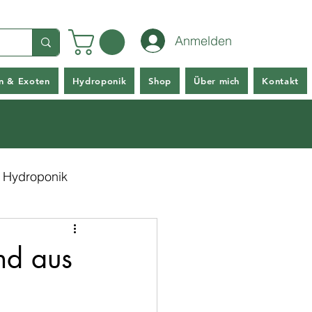
Anmelden
en & Exoten
Hydroponik
Shop
Über mich
Kontakt
Hydroponik
nd aus