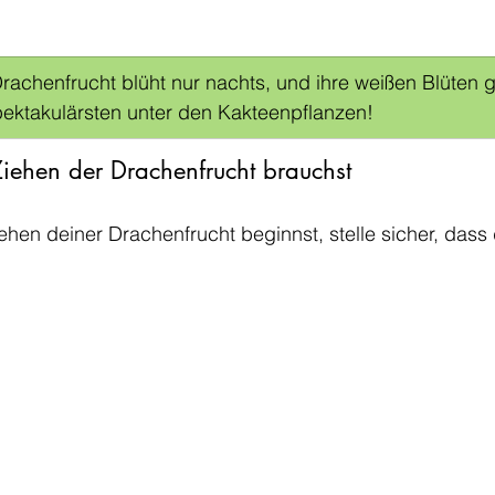
Drachenfrucht blüht nur nachts, und ihre weißen Blüten 
ektakulärsten unter den Kakteenpflanzen!
ehen der Drachenfrucht brauchst
hen deiner Drachenfrucht beginnst, stelle sicher, dass d