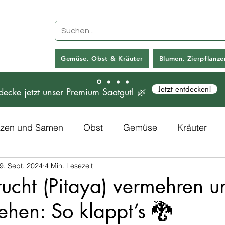
Gemüse, Obst & Kräuter
Blumen, Zierpflanz
Jetzt entdecken!
decke jetzt unser Premium Saatgut! 🌿
anzen und Samen
Obst
Gemüse
Kräuter
9. Sept. 2024
4 Min. Lesezeit
Rezepte
Kunstpflanzen
ucht (Pitaya) vermehren u
hen: So klappt’s 🐉