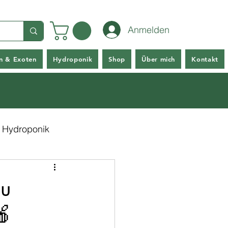
Anmelden
en & Exoten
Hydroponik
Shop
Über mich
Kontakt
Hydroponik
du
🍎