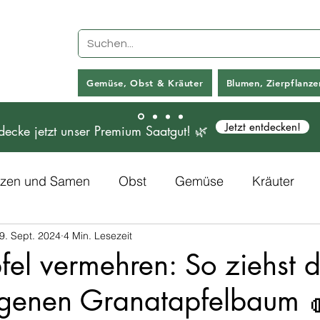
Gemüse, Obst & Kräuter
Blumen, Zierpflanz
Jetzt entdecken!
decke jetzt unser Premium Saatgut! 🌿
anzen und Samen
Obst
Gemüse
Kräuter
9. Sept. 2024
4 Min. Lesezeit
Rezepte
Kunstpflanzen
el vermehren: So ziehst 
igenen Granatapfelbaum 