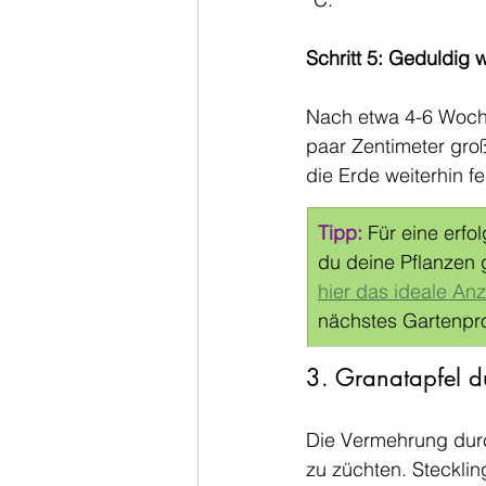
Schritt 5: Geduldig 
Nach etwa 4-6 Woche
paar Zentimeter groß 
die Erde weiterhin fe
Tipp: 
Für eine erfo
du deine Pflanzen 
hier das ideale An
nächstes Gartenpro
3. Granatapfel du
Die Vermehrung durc
zu züchten. Stecklin