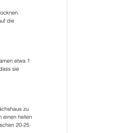
rocknen. 
uf die 
 Samen etwa 1 
dass sie 
wächshaus zu 
 einen hellen 
ischen 20-25 