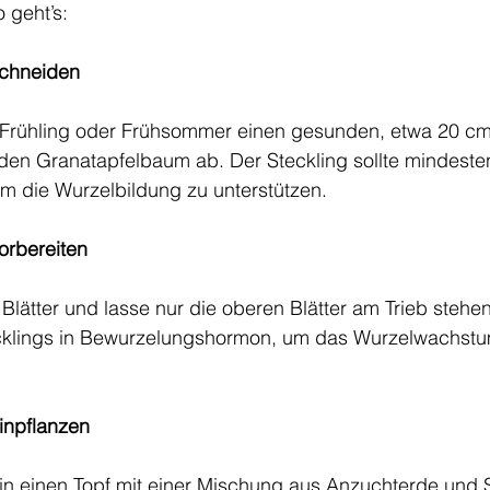
o geht’s:
 schneiden
Frühling oder Frühsommer einen gesunden, etwa 20 cm 
en Granatapfelbaum ab. Der Steckling sollte mindesten
um die Wurzelbildung zu unterstützen.
vorbereiten
 Blätter und lasse nur die oberen Blätter am Trieb stehe
ecklings in Bewurzelungshormon, um das Wurzelwachstu
einpflanzen
 in einen Topf mit einer Mischung aus Anzuchterde und 