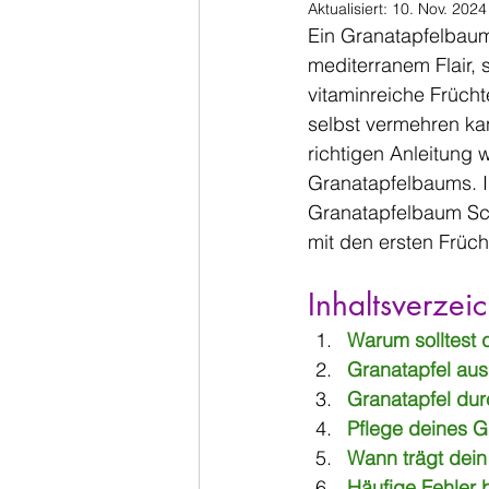
Aktualisiert:
10. Nov. 2024
Ein Granatapfelbaum
mediterranem Flair, 
vitaminreiche Früch
selbst vermehren ka
richtigen Anleitung
Granatapfelbaums. In
Granatapfelbaum Schr
mit den ersten Früc
Inhaltsverzeic
Warum solltest
Granatapfel aus 
Granatapfel dur
Pflege deines 
Wann trägt dein
Häufige Fehler 