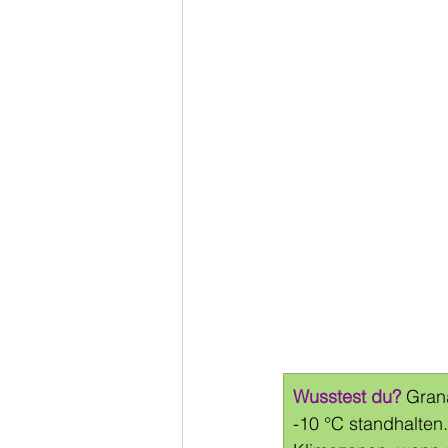
Wusstest du?
 Gran
-10 °C standhalten