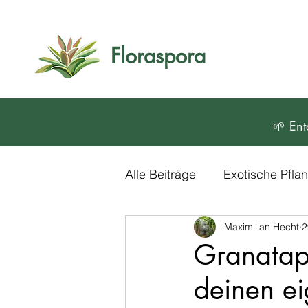
Floraspora
🌱 Ent
Alle Beiträge
Exotische Pfl
Maximilian Hecht
2
Blumen und Zierpflanzen
Granatapf
deinen e