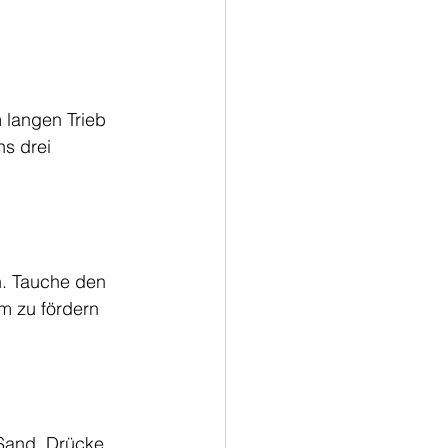
langen Trieb 
s drei 
n. Tauche den 
m zu fördern 
Sand. Drücke 