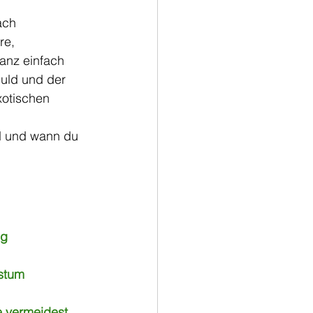
ach 
re, 
anz einfach 
uld und der 
xotischen 
nd und wann du 
ng
stum
e vermeidest