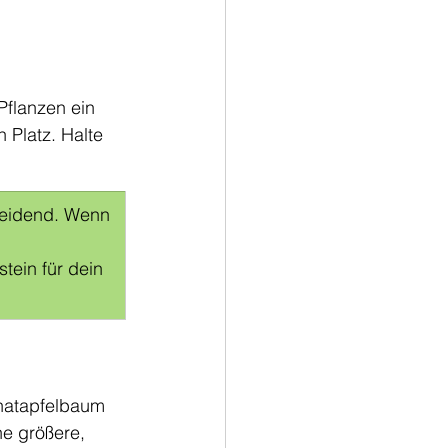
Pflanzen ein 
 Platz. Halte 
cheidend. Wenn 
tein für dein 
natapfelbaum 
ne größere, 