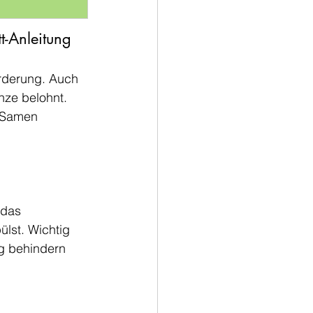
t-Anleitung
rderung. Auch 
nze belohnt. 
 Samen 
 das 
lst. Wichtig 
g behindern 