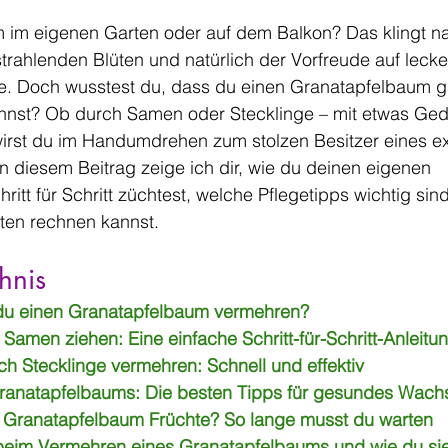
 im eigenen Garten oder auf dem Balkon? Das klingt n
strahlenden Blüten und natürlich der Vorfreude auf lecke
te. Doch wusstest du, dass du einen Granatapfelbaum g
nnst? Ob durch Samen oder Stecklinge – mit etwas Ged
 wirst du im Handumdrehen zum stolzen Besitzer eines e
 diesem Beitrag zeige ich dir, wie du deinen eigenen 
itt für Schritt züchtest, welche Pflegetipps wichtig si
hten rechnen kannst.
hnis
 du einen Granatapfelbaum vermehren?
Samen ziehen: Eine einfache Schritt-für-Schritt-Anleitu
ch Stecklinge vermehren: Schnell und effektiv
Granatapfelbaums: Die besten Tipps für gesundes Wach
 Granatapfelbaum Früchte? So lange musst du warten
beim Vermehren eines Granatapfelbaums und wie du si