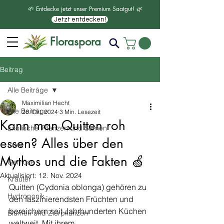
🌱 Entdecke jetzt unser Premium Saatgut! 🌿
Jetzt entdecken!
Floraspora
Beitrag
Alle Beiträge
Maximilian Hecht
Alle Beiträge
28. Okt. 2024
3 Min. Lesezeit
Kann man Quitten roh
Exotische Pflanzen und Samen
essen? Alles über den
Obst
Mythos und die Fakten 🍏
Gemüse
Aktualisiert:
12. Nov. 2024
Kräuter
Quitten (Cydonia oblonga) gehören zu 
Hydroponik
den faszinierendsten Früchten und 
bereichern seit Jahrhunderten Küchen 
Blumen und Zierpflanzen
weltweit. Mit ihrem 