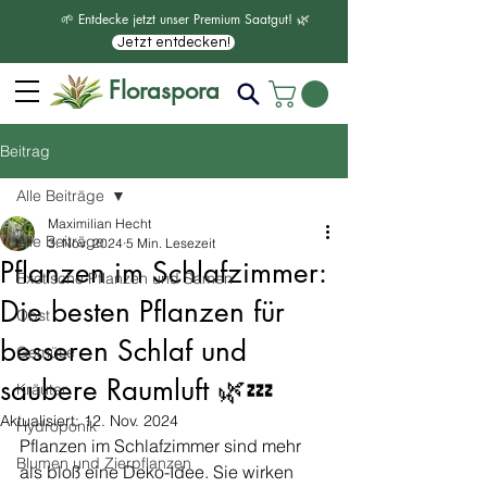
🌱 Entdecke jetzt unser Premium Saatgut! 🌿
Jetzt entdecken!
Floraspora
Beitrag
Alle Beiträge
Maximilian Hecht
Alle Beiträge
3. Nov. 2024
5 Min. Lesezeit
Pflanzen im Schlafzimmer:
Exotische Pflanzen und Samen
Die besten Pflanzen für
Obst
besseren Schlaf und
Gemüse
saubere Raumluft 🌿💤
Kräuter
Aktualisiert:
12. Nov. 2024
Hydroponik
Pflanzen im Schlafzimmer sind mehr 
Blumen und Zierpflanzen
als bloß eine Deko-Idee. Sie wirken 