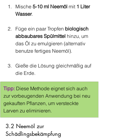
Mische 
5-10 ml Neemöl
 mit 
1 Liter 
Wasser
.
Füge ein paar Tropfen 
biologisch 
abbaubares Spülmittel
 hinzu, um 
das Öl zu emulgieren (alternativ 
benutze fertiges Neemöl).
Gieße die Lösung gleichmäßig auf 
die Erde.
Tipp:
 Diese Methode eignet sich auch 
zur vorbeugenden Anwendung bei neu 
gekauften Pflanzen, um versteckte 
Larven zu eliminieren.
3.2 Neemöl zur 
Schädlingsbekämpfung