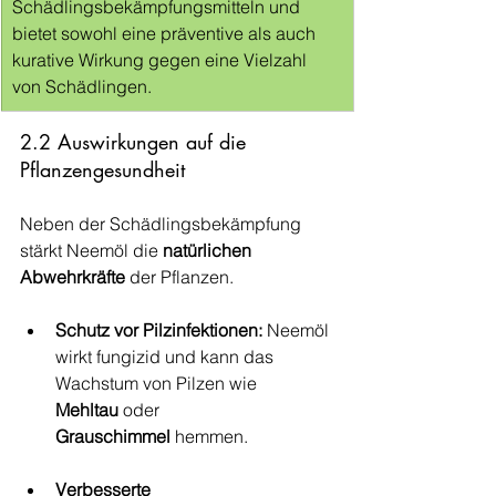
Schädlingsbekämpfungsmitteln und 
bietet sowohl eine präventive als auch 
kurative Wirkung gegen eine Vielzahl 
von Schädlingen.
2.2 Auswirkungen auf die 
Pflanzengesundheit
Neben der Schädlingsbekämpfung 
stärkt Neemöl die 
natürlichen 
Abwehrkräfte
 der Pflanzen.
Schutz vor Pilzinfektionen:
 Neemöl 
wirkt fungizid und kann das 
Wachstum von Pilzen wie 
Mehltau
 oder 
Grauschimmel
 hemmen.
Verbesserte 