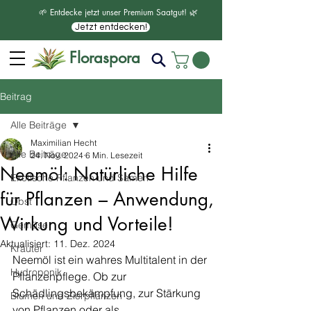
🌱 Entdecke jetzt unser Premium Saatgut! 🌿
Jetzt entdecken!
Floraspora
Beitrag
Alle Beiträge
Maximilian Hecht
Alle Beiträge
24. Nov. 2024
6 Min. Lesezeit
Neemöl: Natürliche Hilfe
Exotische Pflanzen und Samen
für Pflanzen – Anwendung,
Obst
Wirkung und Vorteile!
Gemüse
Aktualisiert:
11. Dez. 2024
Kräuter
Neemöl ist ein wahres Multitalent in der 
Hydroponik
Pflanzenpflege. Ob zur 
Schädlingsbekämpfung, zur Stärkung 
Blumen und Zierpflanzen
von Pflanzen oder als 