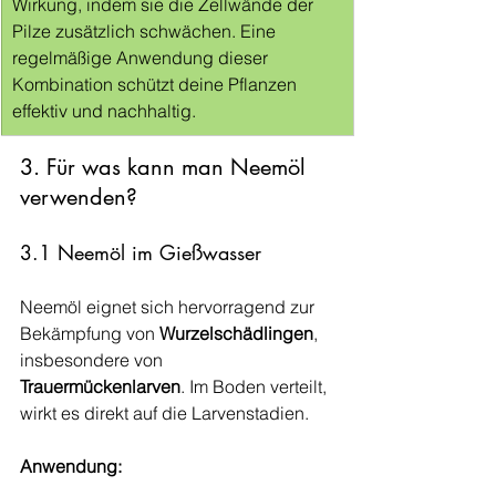
Wirkung, indem sie die Zellwände der 
Pilze zusätzlich schwächen. Eine 
regelmäßige Anwendung dieser 
Kombination schützt deine Pflanzen 
effektiv und nachhaltig.
3. Für was kann man Neemöl 
verwenden?
3.1 Neemöl im Gießwasser
Neemöl eignet sich hervorragend zur 
Bekämpfung von 
Wurzelschädlingen
, 
insbesondere von 
Trauermückenlarven
. Im Boden verteilt, 
wirkt es direkt auf die Larvenstadien.
Anwendung: