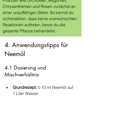
Pflanzen wie Orchideen, Begonien, 
Chrysanthemen und Rosen zunächst an 
einer unauffälligen Stelle. So kannst du 
sicherstellen, dass keine unerwünschten 
Reaktionen auftreten, bevor du die 
gesamte Pflanze behandelst.
4. Anwendungstipps für 
Neemöl
4.1 Dosierung und 
Mischverhältnis
Grundrezept:
 5-10 ml Neemöl auf 
1 Liter Wasser
4.2 Optimale Bedingungen für 
die Anwendung