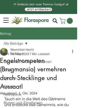
🌱 Entdecke jetzt unser Premium Saatgut! 🌿
Jetzt entdecken!
Floraspora
Beitrag
Alle Beiträge
Maximilian Hecht
Alle Beiträge
12. Nov. 2023
7 Min. Lesezeit
Engelstrompeten
Exotische Pflanzen und Samen
(Brugmansia) vermehren
Obst
durch Stecklinge und
Gemüse
Aussaat!
Kräuter
Aktualisiert:
1. Okt. 2024
Hydroponik
Tauch ein in die Welt des Gärtnerns 
Blumen und Zierpflanzen
und entdecke das Geheimnis, wie du 