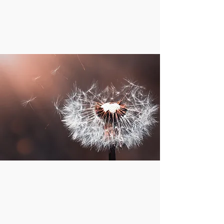
sind.
Jetzt shoppen!
Premium-Qualität – Nur
das Beste für deinen
Garten 🌱