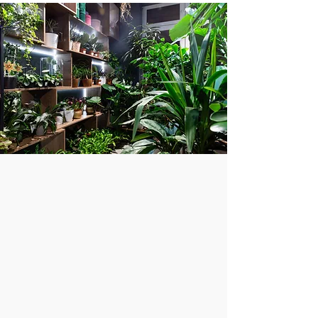
Exotische Vielfalt für dein
Zuhause 🌿
Unser Sortiment bietet dir eine
faszinierende Auswahl an exotischen
Samen, die du sonst kaum findest. Lass
dich von besonderen Sorten inspirieren
und entdecke Pflanzen, die einzigartig