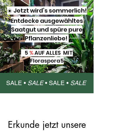
☀️ Jetzt wird’s sommerlich!
Entdecke ausgewähltes
Saatgut und spüre pure
Pflanzenliebe!
5
%
AUF ALLES MIT
Floraspora5
SALE •
SALE
•
SALE •
SALE
Erkunde jetzt unsere