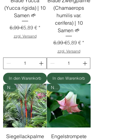
Blaue Yucca
Blaue Zwergpalme
(Yucca rigida) | 10
(Chamaerops
Samen 🌱
humilis var.
cerifera) | 10
Standardpreis
Sale-Preis
6,99 €
5,89 €
Samen 🌱
zzgl. Versand
Standardpreis
Sale-Preis
6,99 €
5,89 €
zzgl. Versand
In den Warenkorb
In den Warenkorb
Neu
Neu
Siegellackpalme
Engelstrompete