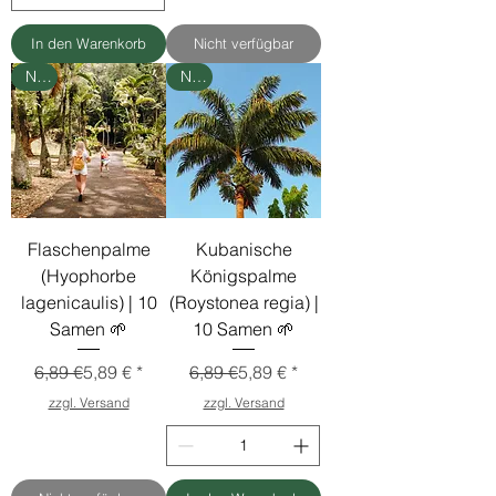
In den Warenkorb
Nicht verfügbar
Neu
Neu
Flaschenpalme
Kubanische
(Hyophorbe
Königspalme
lagenicaulis) | 10
(Roystonea regia) |
Samen 🌱
10 Samen 🌱
Standardpreis
Sale-Preis
Standardpreis
Sale-Preis
6,89 €
5,89 €
6,89 €
5,89 €
zzgl. Versand
zzgl. Versand