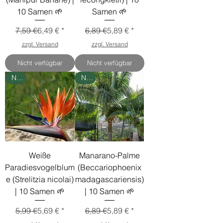
10 Samen 🌱
Samen 🌱
Standardpreis
Sale-Preis
Standardpreis
Sale-Preis
7,59 €
6,49 €
6,89 €
5,89 €
zzgl. Versand
zzgl. Versand
Nicht verfügbar
Nicht verfügbar
Neu
Neu
Weiße
Manarano-Palme
Paradiesvogelblum
(Beccariophoenix
e (Strelitzia nicolai)
madagascariensis)
| 10 Samen 🌱
| 10 Samen 🌱
Standardpreis
Sale-Preis
Standardpreis
Sale-Preis
5,99 €
5,69 €
6,89 €
5,89 €