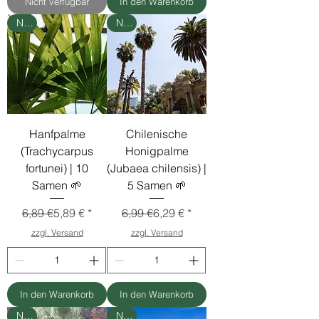
Nicht verfügbar
In den Warenkorb
Neu
Neu
Hanfpalme
Chilenische
(Trachycarpus
Honigpalme
fortunei) | 10
(Jubaea chilensis) |
Samen 🌱
5 Samen 🌱
Standardpreis
Sale-Preis
Standardpreis
Sale-Preis
6,89 €
5,89 €
6,99 €
6,29 €
zzgl. Versand
zzgl. Versand
In den Warenkorb
In den Warenkorb
Neu
Neu