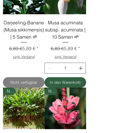
Darjeeling-Banane
Musa acuminata
(Musa sikkimensis)
subsp. acuminata |
| 5 Samen 🌱
10 Samen 🌱
Standardpreis
Sale-Preis
Standardpreis
Sale-Preis
6,89 €
5,89 €
6,89 €
5,89 €
zzgl. Versand
zzgl. Versand
Nicht verfügbar
In den Warenkorb
Neu
Neu