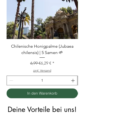
Chilenische Honigpalme (Jubaea
Hanfpalme (Trachycar
chilensis) | 5 Samen 🌱
Standardpreis
Sale-Preis
6,99 €
6,29 €
zzgl. Versand
In den Warenkorb
Deine Vorteile bei uns!