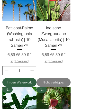
Petticoat-Palme
Indische
(Washingtonia
Zwergbanane
robusta) | 10
(Musa laterita) | 10
Samen 🌱
Samen 🌱
Standardpreis
Sale-Preis
Standardpreis
Sale-Preis
6,89 €
5,89 €
6,89 €
5,89 €
zzgl. Versand
zzgl. Versand
In den Warenkorb
Nicht verfügbar
Neu
Neu