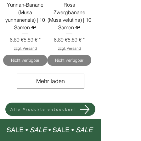
Yunnan-Banane
Rosa
(Musa
Zwergbanane
yunnanensis) | 10
(Musa velutina) | 10
Samen 🌱
Samen 🌱
Standardpreis
Sale-Preis
Standardpreis
Sale-Preis
6,89 €
5,89 €
6,89 €
5,89 €
zzgl. Versand
zzgl. Versand
Nicht verfügbar
Nicht verfügbar
Mehr laden
Alle Produkte entdecken!
SALE •
SALE
•
SALE •
SALE