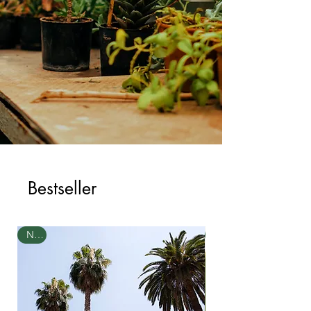
Bestseller
Neu
Neu