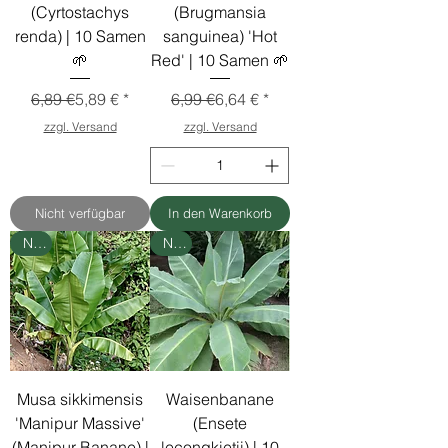
(Cyrtostachys
(Brugmansia
renda) | 10 Samen
sanguinea) 'Hot
🌱
Red' | 10 Samen 🌱
Standardpreis
Sale-Preis
Standardpreis
Sale-Preis
6,89 €
5,89 €
6,99 €
6,64 €
zzgl. Versand
zzgl. Versand
Nicht verfügbar
In den Warenkorb
Neu
Neu
Musa sikkimensis
Waisenbanane
'Manipur Massive'
(Ensete
(Manipur Banane) |
lecongkietii) | 10