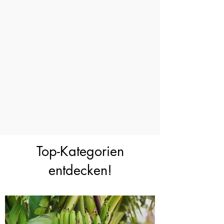
Schnelle Lieferung – in
wenigen Tagen bei dir! 🚀
Deine Bestellung wird blitzschnell verpackt
und ist meist schon in wenigen Tagen bei
dir zu Hause. Lehne dich zurück und freue
dich auf deine neuen Samen!
Jetzt schnell bestellen!
Top-Kategorien
entdecken!