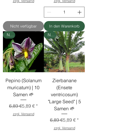
zzgl. Versand
zzgl. Versand
Nicht verfügbar
In den Warenkorb
Neu
Neu
Pepino (Solanum
Zierbanane
muricatum) | 10
(Ensete
Samen 🌱
ventricosum)
"Large Seed" | 5
Standardpreis
Sale-Preis
6,89 €
5,89 €
Samen 🌱
zzgl. Versand
Standardpreis
Sale-Preis
6,89 €
5,89 €
zzgl. Versand