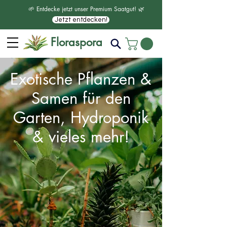
🌱 Entdecke jetzt unser Premium Saatgut! 🌿
Jetzt entdecken!
Floraspora
Exotische Pflanzen &
Samen für den
Garten, Hydroponik
& vieles mehr!
Entdecke jetzt unsere faszinierenden
Blogbeiträge!