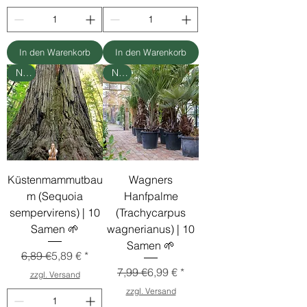
In den Warenkorb
In den Warenkorb
Neu
Neu
Küstenmammutbau
Wagners
m (Sequoia
Hanfpalme
sempervirens) | 10
(Trachycarpus
Samen 🌱
wagnerianus) | 10
Samen 🌱
Standardpreis
Sale-Preis
6,89 €
5,89 €
Standardpreis
Sale-Preis
7,99 €
6,99 €
zzgl. Versand
zzgl. Versand