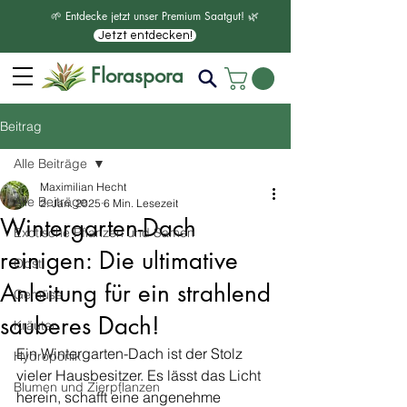
🌱 Entdecke jetzt unser Premium Saatgut! 🌿
Jetzt entdecken!
Floraspora
Beitrag
Alle Beiträge
Maximilian Hecht
Alle Beiträge
2. Jan. 2025
6 Min. Lesezeit
Wintergarten-Dach
Exotische Pflanzen und Samen
reinigen: Die ultimative
Obst
Anleitung für ein strahlend
Gemüse
sauberes Dach!
Kräuter
Ein Wintergarten-Dach ist der Stolz 
Hydroponik
vieler Hausbesitzer. Es lässt das Licht 
Blumen und Zierpflanzen
herein, schafft eine angenehme 