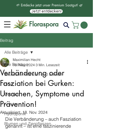
🌱 Entdecke jetzt unser Premium Saatgut! 🌿
Jetzt entdecken!
Floraspora
Beitrag
Alle Beiträge
Maximilian Hecht
Alle Beiträge
15. Nov. 2024
3 Min. Lesezeit
Verbänderung oder
Exotische Pflanzen und Samen
Fasziation bei Gurken:
Obst
Ursachen, Symptome und
Gemüse
Prävention!
Kräuter
Aktualisiert:
18. Nov. 2024
Hydroponik
Die Verbänderung – auch Fasziation 
Blumen und Zierpflanzen
genannt – ist eine faszinierende 