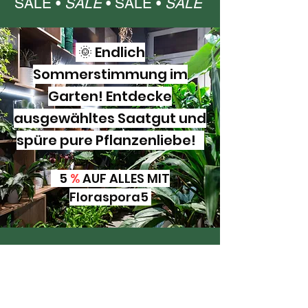
SALE •
SALE
•
SALE •
SALE
🌞 Endlich
Sommerstimmung im
Garten! Entdecke
ausgewähltes Saatgut und
spüre pure Pflanzenliebe!
5
%
AUF ALLES MIT
Floraspora5
SALE •
SALE
•
SALE •
SALE