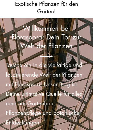
Kein...
Exotische Pflanzen für den
Garten!
Willkommen bei
Floraspora: Dein Tor zur
Welt der Pflanzen
Tauche ein in die vielfältige und
faszinierende Welt der Pflanzen
mit Floraspora. Unser Blog ist
Deine ultimative Quelle für alles
rund um Gartenbau,