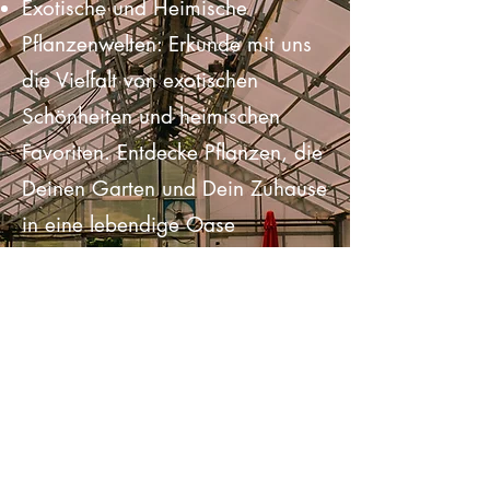
Pflanzenpflege und botanische
Entdeckungen.
Exotische und Heimische
Pflanzenwelten: Erkunde mit uns
die Vielfalt von exotischen
Schönheiten und heimischen
Favoriten. Entdecke Pflanzen, die
Deinen Garten und Dein Zuhause
in eine lebendige Oase
verwandeln.
Von Hydroponik bis Zierpflanzen:
Tauche ein in die innovative Welt
der Hydroponik, lerne alles über