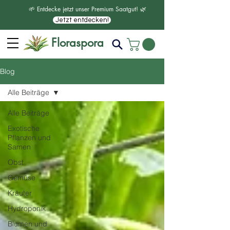
🌱 Entdecke jetzt unser Premium Saatgut! 🌿
Jetzt entdecken!
Floraspora
Blog
Alle Beiträge
Alle Beiträge
Exotische
Pflanzen und
Samen
Obst
Gemüse
Kräuter
Hydroponik
Blumen und