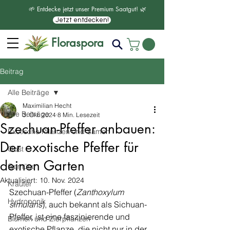
🌱 Entdecke jetzt unser Premium Saatgut! 🌿
Jetzt entdecken!
Floraspora
Beitrag
Alle Beiträge
Maximilian Hecht
Alle Beiträge
3. Okt. 2024
8 Min. Lesezeit
Szechuan-Pfeffer anbauen:
Exotische Pflanzen und Samen
Der exotische Pfeffer für
Obst
deinen Garten
Gemüse
Aktualisiert:
10. Nov. 2024
Kräuter
Szechuan-Pfeffer (
Zanthoxylum 
Hydroponik
simulans
), auch bekannt als Sichuan-
Pfeffer, ist eine faszinierende und 
Blumen und Zierpflanzen
exotische Pflanze, die nicht nur in der 