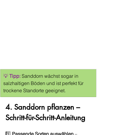
💡 
Tipp:
 Sanddorn wächst sogar in 
salzhaltigen Böden und ist perfekt für 
trockene Standorte geeignet.
4. Sanddorn pflanzen – 
Schritt-für-Schritt-Anleitung
1️⃣ 
Passende Sorten auswählen
 – 