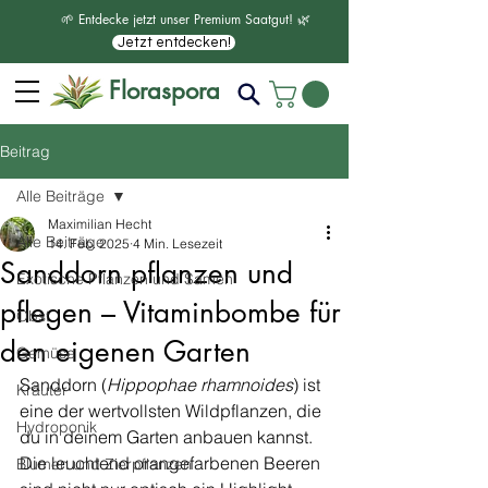
🌱 Entdecke jetzt unser Premium Saatgut! 🌿
Jetzt entdecken!
Floraspora
Beitrag
Alle Beiträge
Maximilian Hecht
Alle Beiträge
14. Feb. 2025
4 Min. Lesezeit
Sanddorn pflanzen und
Exotische Pflanzen und Samen
pflegen – Vitaminbombe für
Obst
den eigenen Garten
Gemüse
Sanddorn (
Hippophae rhamnoides
) ist 
Kräuter
eine der wertvollsten Wildpflanzen, die 
Hydroponik
du in deinem Garten anbauen kannst. 
Die leuchtend orangefarbenen Beeren 
Blumen und Zierpflanzen