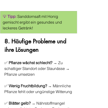
💡 
Tipp:
Sanddornsaft mit Honig 
gemischt ergibt ein gesundes und 
leckeres Getränk!
8. Häufige Probleme und 
ihre Lösungen
✅ 
Pflanze wächst schlecht?
 → Zu 
schattiger Standort oder Staunässe → 
Pflanze umsetzen
✅ 
Wenig Fruchtbildung?
 → Männliche 
Pflanze fehlt oder ungünstige Witterung
✅ 
Blätter gelb?
 → Nährstoffmangel 