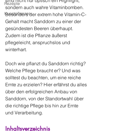
sind nicht nur optisch ein Highlight, 
Rezepte
sondern auch wahre Vitaminbomben. 
Kunstpflanzen
Besonders der extrem hohe Vitamin-C-
Gehalt macht Sanddorn zu einer der 
gesündesten Beeren überhaupt. 
Zudem ist die Pflanze äußerst 
pflegeleicht, anspruchslos und 
winterhart.
Doch wie pflanzt du Sanddorn richtig? 
Welche Pflege braucht er? Und was 
solltest du beachten, um eine reiche 
Ernte zu erzielen? Hier erfährst du alles 
über den erfolgreichen Anbau von 
Sanddorn, von der Standortwahl über 
die richtige Pflege bis hin zur Ernte 
und Verarbeitung.
Inhaltsverzeichnis