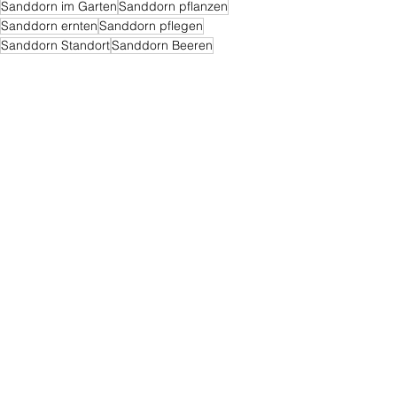
Sanddorn im Garten
Sanddorn pflanzen
Sanddorn ernten
Sanddorn pflegen
Sanddorn Standort
Sanddorn Beeren
Obst
Exotische Pflanzen und Samen
Alle ansehen
Ähnliche Beiträge