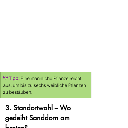
💡 
Tipp:
Eine männliche Pflanze reicht 
aus, um bis zu sechs weibliche Pflanzen 
zu bestäuben.
3. Standortwahl – Wo 
gedeiht Sanddorn am 
besten?