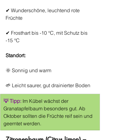
✔ Wunderschöne, leuchtend rote 
Früchte
✔ Frosthart bis -10 °C, mit Schutz bis 
-15 °C
Standort:
🌞 Sonnig und warm
🌱 Leicht saurer, gut drainierter Boden
💡 Tipp:
 Im Kübel wächst der 
Granatapfelbaum besonders gut. Ab 
Oktober sollten die Früchte reif sein und 
geerntet werden.
Zitronenbaum (Citrus limon) – 