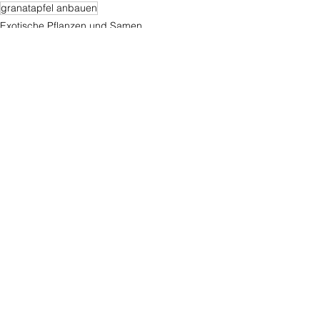
granatapfel anbauen
Exotische Pflanzen und Samen
Obst
Alle ansehen
Ähnliche Beiträge