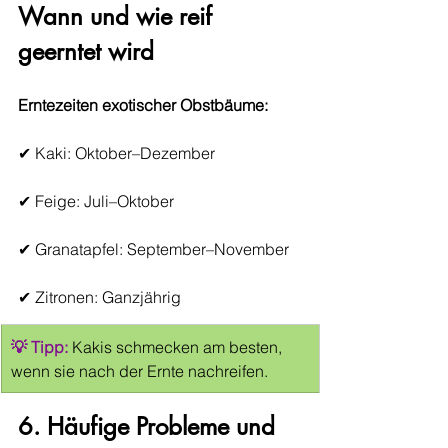
Wann und wie reif 
geerntet wird
Erntezeiten exotischer Obstbäume:
✔ Kaki: Oktober–Dezember
✔ Feige: Juli–Oktober
✔ Granatapfel: September–November
✔ Zitronen: Ganzjährig
💡 Tipp:
 Kakis schmecken am besten, 
wenn sie nach der Ernte nachreifen.
6. Häufige Probleme und 