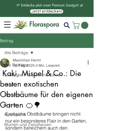
🌱 Entdecke jetzt unser Premium Saatgut! 🌿
Jetzt entdecken!
Floraspora
Beitrag
Alle Beiträge
Maximilian Hecht
Alle Beiträge
13. Feb. 2025
3 Min. Lesezeit
Kaki, Mispel & Co.: Die
Exotische Pflanzen und Samen
besten exotischen
Obst
Obstbäume für den eigenen
Gemüse
Garten 🍊🌳
Kräuter
Exotische Obstbäume bringen nicht 
Hydroponik
nur ein besonderes Flair in den Garten, 
Blumen und Zierpflanzen
sondern bereichern auch den 