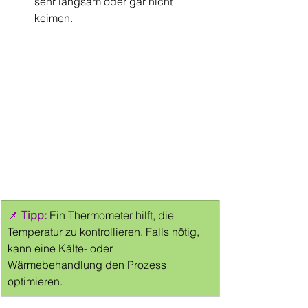
sehr langsam oder gar nicht 
keimen.
📌 
Tipp:
 Ein Thermometer hilft, die 
Temperatur zu kontrollieren. Falls nötig, 
kann eine Kälte- oder 
Wärmebehandlung den Prozess 
optimieren.