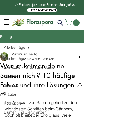
🌱 Entdecke jetzt unser Premium Saatgut! 🌿
Jetzt entdecken!
Floraspora
Beitrag
Alle Beiträge
Maximilian Hecht
Alle Beiträge
10. Feb. 2025
4 Min. Lesezeit
Warum keimen deine
Exotische Pflanzen und Samen
Samen nicht? 10 häufige
Obst
Fehler und ihre Lösungen ⚠️
Gemüse
🌱
Kräuter
Die Aussaat von Samen gehört zu den 
Hydroponik
wichtigsten Schritten beim Gärtnern, 
Blumen und Zierpflanzen
doch oft bleibt der Erfolg aus. Viele 