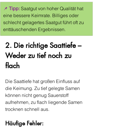
📌 
Tipp:
 Saatgut von hoher Qualität hat 
eine bessere Keimrate. Billiges oder 
schlecht gelagertes Saatgut führt oft zu 
enttäuschenden Ergebnissen.
2. Die richtige Saattiefe – 
Weder zu tief noch zu 
flach
Die Saattiefe hat großen Einfluss auf 
die Keimung. Zu tief gelegte Samen 
können nicht genug Sauerstoff 
aufnehmen, zu flach liegende Samen 
trocknen schnell aus.
Häufige Fehler: