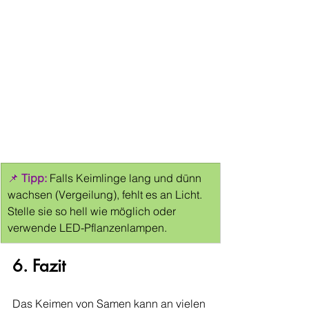
📌 
Tipp:
Falls Keimlinge lang und dünn 
wachsen (Vergeilung), fehlt es an Licht. 
Stelle sie so hell wie möglich oder 
verwende LED-Pflanzenlampen.
6. Fazit
Das Keimen von Samen kann an vielen 