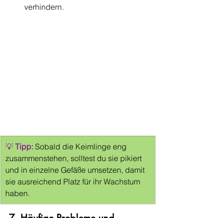
verhindern.
💡 
Tipp:
Sobald die Keimlinge eng 
zusammenstehen, solltest du sie pikiert 
und in einzelne Gefäße umsetzen, damit 
sie ausreichend Platz für ihr Wachstum 
haben.