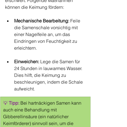
erschwert. Folgende Maßnahmen 
können die Keimung fördern:
Mechanische Bearbeitung:
 Feile 
die Samenschale vorsichtig mit 
einer Nagelfeile an, um das 
Eindringen von Feuchtigkeit zu 
erleichtern.
Einweichen:
 Lege die Samen für 
24 Stunden in lauwarmes Wasser. 
Dies hilft, die Keimung zu 
beschleunigen, indem die Schale 
aufweicht.
💡 
Tipp:
Bei hartnäckigen Samen kann 
auch eine Behandlung mit 
Gibberellinsäure (ein natürlicher 
Keimförderer) sinnvoll sein, um die 