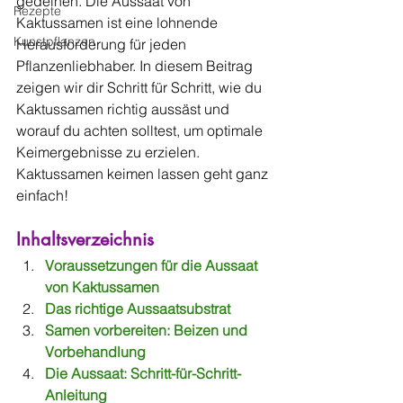
gedeihen. Die Aussaat von 
Rezepte
Kaktussamen ist eine lohnende 
Kunstpflanzen
Herausforderung für jeden 
Pflanzenliebhaber. In diesem Beitrag 
zeigen wir dir Schritt für Schritt, wie du 
Kaktussamen richtig aussäst und 
worauf du achten solltest, um optimale 
Keimergebnisse zu erzielen. 
Kaktussamen keimen lassen geht ganz 
einfach!
Inhaltsverzeichnis
Voraussetzungen für die Aussaat 
von Kaktussamen
Das richtige Aussaatsubstrat
Samen vorbereiten: Beizen und 
Vorbehandlung
Die Aussaat: Schritt-für-Schritt-
Anleitung