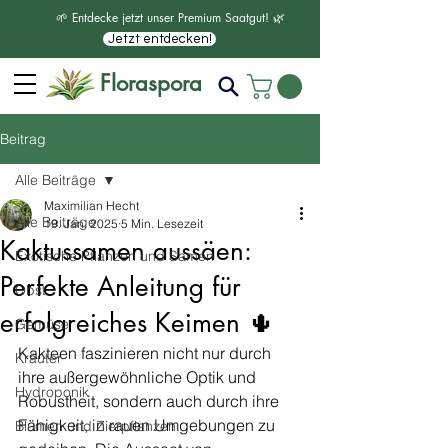
🌱 Entdecke jetzt unser Premium Saatgut! 🌿
Jetzt entdecken!
Floraspora
Beitrag
Alle Beiträge
Maximilian Hecht
Alle Beiträge
19. Jan. 2025
5 Min. Lesezeit
Kaktussamen aussäen:
Exotische Pflanzen und Samen
Perfekte Anleitung für
Obst
erfolgreiches Keimen 🌵
Gemüse
Kakteen faszinieren nicht nur durch 
Kräuter
ihre außergewöhnliche Optik und 
Hydroponik
Robustheit, sondern auch durch ihre 
Fähigkeit, in rauen Umgebungen zu 
Blumen und Zierpflanzen