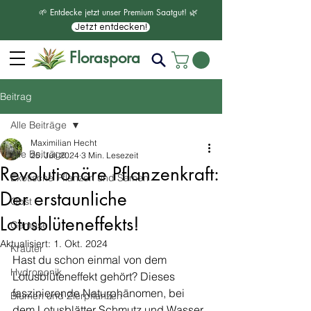
🌱 Entdecke jetzt unser Premium Saatgut! 🌿
Jetzt entdecken!
Floraspora
Beitrag
Alle Beiträge
Maximilian Hecht
Alle Beiträge
25. Juli 2024
3 Min. Lesezeit
Revolutionäre Pflanzenkraft:
Exotische Pflanzen und Samen
Der erstaunliche
Obst
Lotusblüteneffekts!
Gemüse
Aktualisiert:
1. Okt. 2024
Kräuter
Hast du schon einmal von dem 
Hydroponik
Lotusblüteneffekt gehört? Dieses 
faszinierende Naturphänomen, bei 
Blumen und Zierpflanzen
dem Lotusblätter Schmutz und Wasser 