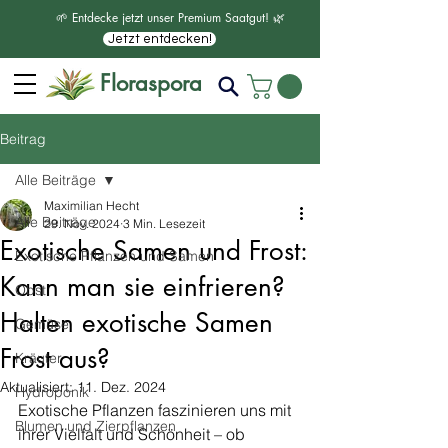
🌱 Entdecke jetzt unser Premium Saatgut! 🌿
Jetzt entdecken!
Floraspora
Beitrag
Alle Beiträge
Maximilian Hecht
Alle Beiträge
29. Nov. 2024
3 Min. Lesezeit
Exotische Samen und Frost:
Exotische Pflanzen und Samen
Kann man sie einfrieren?
Obst
Halten exotische Samen
Gemüse
Frost aus?
Kräuter
Aktualisiert:
11. Dez. 2024
Hydroponik
Exotische Pflanzen faszinieren uns mit 
Blumen und Zierpflanzen
ihrer Vielfalt und Schönheit – ob 