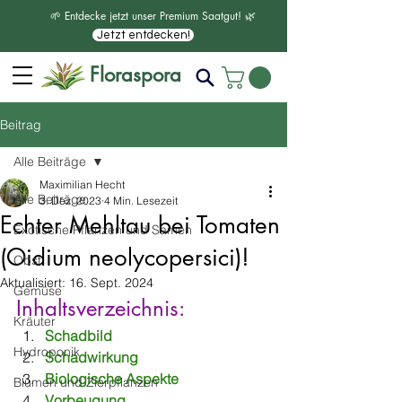
🌱 Entdecke jetzt unser Premium Saatgut! 🌿
Jetzt entdecken!
Floraspora
Beitrag
Alle Beiträge
Maximilian Hecht
Alle Beiträge
3. Dez. 2023
4 Min. Lesezeit
Echter Mehltau bei Tomaten
Exotische Pflanzen und Samen
(Oidium neolycopersici)!
Obst
Aktualisiert:
16. Sept. 2024
Gemüse
Inhaltsverzeichnis:
Kräuter
Schadbild
Hydroponik
Schadwirkung
Biologische Aspekte
Blumen und Zierpflanzen
Vorbeugung