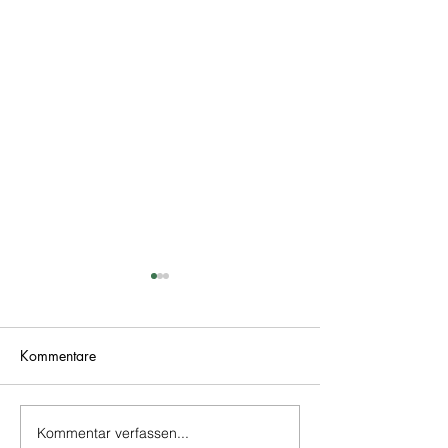
Kommentare
Kommentar verfassen...
Erlebe die faszinierende
Bananen vermeh