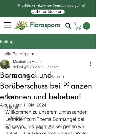
🌱 Entdecke jetzt unser Premium Saatgut! 🌿
Jetzt entdecken!
Floraspora
Beitrag
Alle Beiträge
Maximilian Hecht
Alle Beiträge
1. Dez. 2023
2 Min. Lesezeit
Bormangel und
Exotische Pflanzen und Samen
Borüberschuss bei Pflanzen
Obst
erkennen und beheben!
Gemüse
Aktualisiert:
1. Okt. 2024
Kräuter
Willkommen zu unserem umfassenden 
Hydroponik
Leitfaden zum Thema Bormangel bei 
Pflanzen. In diesem Artikel gehen wir 
Blumen und Zierpflanzen
detailliert auf die entscheidende Rolle 