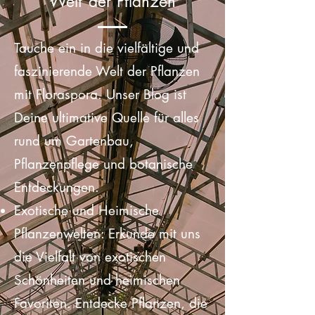
Floraspora: Dein Tor zur
Welt der Pflanzen
Tauche ein in die vielfältige und
faszinierende Welt der Pflanzen
mit Floraspora. Unser Blog ist
Deine ultimative Quelle für alles
rund um Gartenbau,
Pflanzenpflege und botanische
Entdeckungen.
Exotische und Heimische
Pflanzenwelten: Erkunde mit uns
die Vielfalt von exotischen
Schönheiten und heimischen