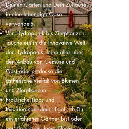
Favoriten. Entdecke Pflanzen, die
Deinen Garten und Dein Zuhause
in eine lebendige Oase
verwandeln.
Von Hydroponik bis Zierpflanzen:
Tauche ein in die innovative Welt
der Hydroponik, lerne alles über
den Anbau von Gemüse und
Obst oder entdecke die
ästhetische Vielfalt von Blumen
und Zierpflanzen.
Praktische Tipps und
Inspirierende Ideen: Egal, ob Du