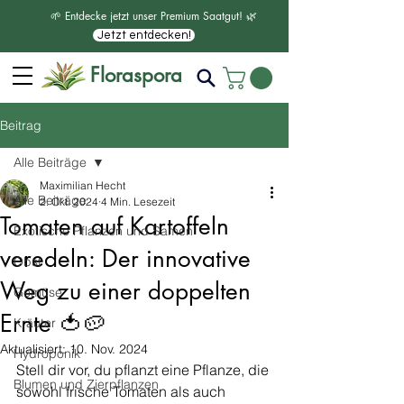
🌱 Entdecke jetzt unser Premium Saatgut! 🌿
Jetzt entdecken!
Floraspora
Beitrag
Alle Beiträge
Maximilian Hecht
Alle Beiträge
2. Okt. 2024
4 Min. Lesezeit
Tomaten auf Kartoffeln
Exotische Pflanzen und Samen
veredeln: Der innovative
Obst
Weg zu einer doppelten
Gemüse
Ernte 🍅🥔
Kräuter
Aktualisiert:
10. Nov. 2024
Hydroponik
Stell dir vor, du pflanzt eine Pflanze, die 
Blumen und Zierpflanzen
sowohl frische Tomaten als auch 