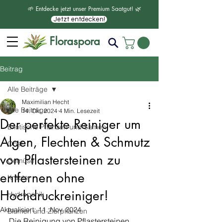
🌱 Entdecke jetzt unser Premium Saatgut! 🌿
Jetzt entdecken!
Floraspora
Beitrag
Alle Beiträge
Maximilian Hecht
Alle Beiträge
14. Okt. 2024
4 Min. Lesezeit
Der perfekte Reiniger um
Exotische Pflanzen und Samen
Algen, Flechten & Schmutz
Obst
von Pflastersteinen zu
Gemüse
entfernen ohne
Kräuter
Hochdruckreiniger!
Hydroponik
Aktualisiert:
11. Nov. 2024
Blumen und Zierpflanzen
Die Reinigung von Pflastersteinen 