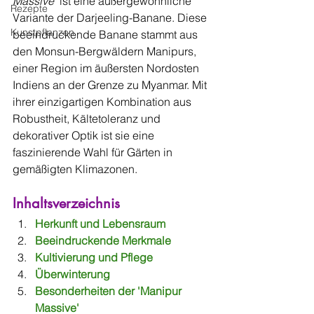
Massive'
 ist eine außergewöhnliche 
Rezepte
Variante der Darjeeling-Banane. Diese 
Kunstpflanzen
beeindruckende Banane stammt aus 
den Monsun-Bergwäldern Manipurs, 
einer Region im äußersten Nordosten 
Indiens an der Grenze zu Myanmar. Mit 
ihrer einzigartigen Kombination aus 
Robustheit, Kältetoleranz und 
dekorativer Optik ist sie eine 
faszinierende Wahl für Gärten in 
gemäßigten Klimazonen.
Inhaltsverzeichnis
Herkunft und Lebensraum
Beeindruckende Merkmale
Kultivierung und Pflege
Überwinterung
Besonderheiten der 'Manipur 
Massive'