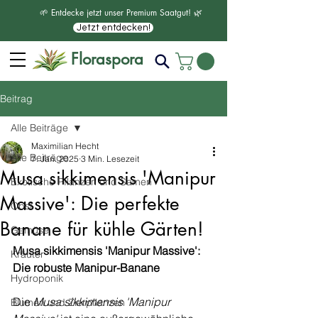
🌱 Entdecke jetzt unser Premium Saatgut! 🌿
Jetzt entdecken!
Floraspora
Beitrag
Alle Beiträge
Maximilian Hecht
Alle Beiträge
7. Jan. 2025
3 Min. Lesezeit
Musa sikkimensis 'Manipur
Exotische Pflanzen und Samen
Massive': Die perfekte
Obst
Banane für kühle Gärten!
Gemüse
Musa sikkimensis 'Manipur Massive': 
Kräuter
Die robuste Manipur-Banane
Hydroponik
Die 
Musa sikkimensis 'Manipur 
Blumen und Zierpflanzen