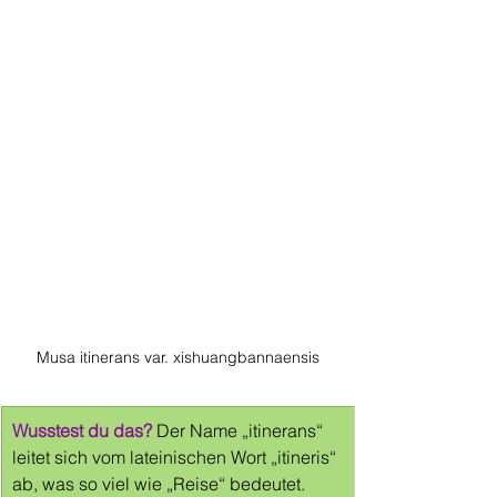
Musa itinerans var. xishuangbannaensis
Wusstest du das?
 Der Name „itinerans“ 
leitet sich vom lateinischen Wort „itineris“ 
ab, was so viel wie „Reise“ bedeutet. 