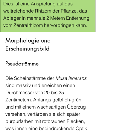
Dies ist eine Anspielung auf das 
weitreichende Rhizom der Pflanze, das 
Ableger in mehr als 2 Metern Entfernung 
vom Zentralrhizom hervorbringen kann.
Morphologie und 
Erscheinungsbild
Pseudostämme
Die Scheinstämme der 
Musa itinerans
sind massiv und erreichen einen 
Durchmesser von 20 bis 25 
Zentimetern. Anfangs gelblich-grün 
und mit einem wachsartigen Überzug 
versehen, verfärben sie sich später 
purpurfarben mit rotbraunen Flecken, 
was ihnen eine beeindruckende Optik 