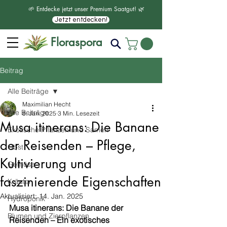
🌱 Entdecke jetzt unser Premium Saatgut! 🌿
Jetzt entdecken!
Floraspora
Beitrag
Alle Beiträge
Maximilian Hecht
Alle Beiträge
8. Jan. 2025
3 Min. Lesezeit
Musa itinerans: Die Banane
Exotische Pflanzen und Samen
der Reisenden – Pflege,
Obst
Kultivierung und
Gemüse
faszinierende Eigenschaften
Kräuter
Aktualisiert:
14. Jan. 2025
Hydroponik
Musa itinerans: Die Banane der 
Blumen und Zierpflanzen
Reisenden – Ein exotisches 