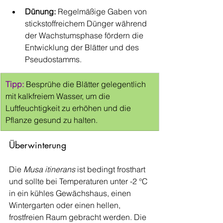
Dünung:
 Regelmäßige Gaben von 
stickstoffreichem Dünger während 
der Wachstumsphase fördern die 
Entwicklung der Blätter und des 
Pseudostamms.
Tipp:
Besprühe die Blätter gelegentlich 
mit kalkfreiem Wasser, um die 
Luftfeuchtigkeit zu erhöhen und die 
Pflanze gesund zu halten.
Überwinterung
Die 
Musa itinerans
 ist bedingt frosthart 
und sollte bei Temperaturen unter -2 °C 
in ein kühles Gewächshaus, einen 
Wintergarten oder einen hellen, 
frostfreien Raum gebracht werden. Die 