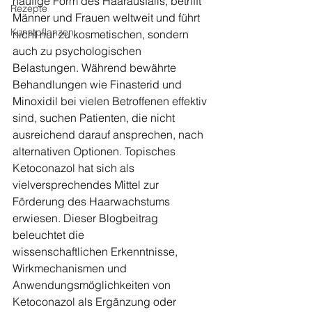
häufige Form des Haarausfalls, betrifft 
Rezepte
Männer und Frauen weltweit und führt 
Kunstpflanzen
nicht nur zu kosmetischen, sondern 
auch zu psychologischen 
Belastungen. Während bewährte 
Behandlungen wie Finasterid und 
Minoxidil bei vielen Betroffenen effektiv 
sind, suchen Patienten, die nicht 
ausreichend darauf ansprechen, nach 
alternativen Optionen. Topisches 
Ketoconazol hat sich als 
vielversprechendes Mittel zur 
Förderung des Haarwachstums 
erwiesen. Dieser Blogbeitrag 
beleuchtet die 
wissenschaftlichen Erkenntnisse, 
Wirkmechanismen und 
Anwendungsmöglichkeiten von 
Ketoconazol als Ergänzung oder 