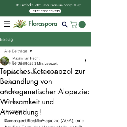
🌱 Entdecke jetzt unser Premium Saatgut! 🌿
Jetzt entdecken!
Floraspora
Beitrag
Alle Beiträge
Maximilian Hecht
Alle Beiträge
26. Jan. 2025
3 Min. Lesezeit
Topisches Ketoconazol zur
Exotische Pflanzen und Samen
Behandlung von
Obst
androgenetischer Alopezie:
Gemüse
Wirksamkeit und
Kräuter
Anwendung!
Hydroponik
Androgenetische Alopezie (AGA), eine 
Blumen und Zierpflanzen