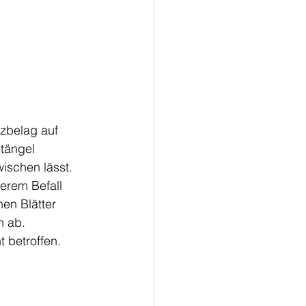
zbelag auf 
Stängel 
ischen lässt. 
erem Befall 
en Blätter 
h ab. 
 betroffen. 