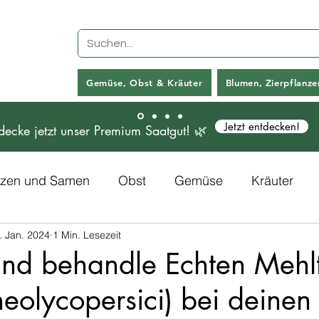
Gemüse, Obst & Kräuter
Blumen, Zierpflanz
Jetzt entdecken!
decke jetzt unser Premium Saatgut! 🌿
anzen und Samen
Obst
Gemüse
Kräuter
. Jan. 2024
1 Min. Lesezeit
Rezepte
Kunstpflanzen
und behandle Echten Mehl
eolycopersici) bei deinen