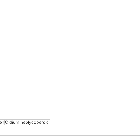
ten
Oidium neolycopersici