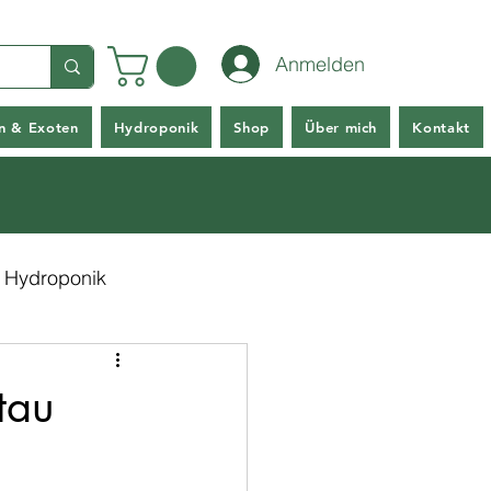
Anmelden
en & Exoten
Hydroponik
Shop
Über mich
Kontakt
Hydroponik
tau