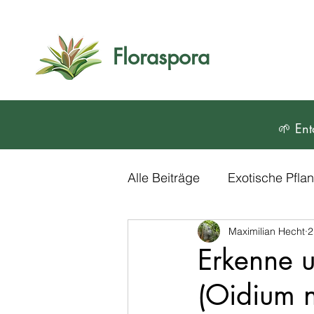
Floraspora
🌱 Ent
Alle Beiträge
Exotische Pfl
Maximilian Hecht
2
Blumen und Zierpflanzen
Erkenne 
(Oidium n