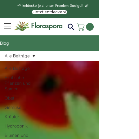
🌱 Entdecke jetzt unser Premium Saatgut! 🌿
Jetzt entdecken!
Floraspora
Blog
Alle Beiträge
Alle Beiträge
Exotische
Pflanzen und
Samen
Obst
Gemüse
Kräuter
Hydroponik
Blumen und