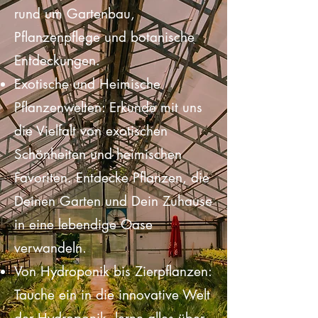
Deine ultimative Quelle für alles
rund um Gartenbau,
Pflanzenpflege und botanische
Entdeckungen.
Exotische und Heimische
Pflanzenwelten: Erkunde mit uns
die Vielfalt von exotischen
Schönheiten und heimischen
Favoriten. Entdecke Pflanzen, die
Deinen Garten und Dein Zuhause
in eine lebendige Oase
verwandeln.
Von Hydroponik bis Zierpflanzen: