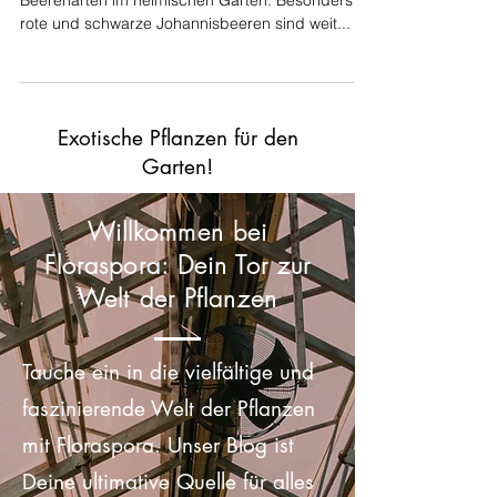
Johannisbeeren sind eine der beliebtesten
Beerenarten im heimischen Garten. Besonders
rote und schwarze Johannisbeeren sind weit...
Exotische Pflanzen für den
Garten!
Willkommen bei
Floraspora: Dein Tor zur
Welt der Pflanzen
Tauche ein in die vielfältige und
faszinierende Welt der Pflanzen
mit Floraspora. Unser Blog ist