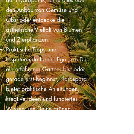
Tauche ein in die innovative Welt
der Hydroponik, lerne alles über
den Anbau von Gemüse und
Obst oder entdecke die
ästhetische Vielfalt von Blumen
und Zierpflanzen.
Praktische Tipps und
Inspirierende Ideen: Egal, ob Du
ein erfahrener Gärtner bist oder
gerade erst beginnst, Floraspora
bietet praktische Anleitungen,
kreative Ideen und fundiertes
Wissen, um Deine grünen
Projekte zu verwirklichen.