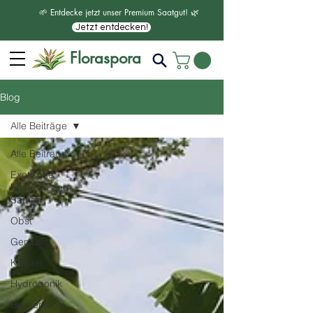
🌱 Entdecke jetzt unser Premium Saatgut! 🌿
Jetzt entdecken!
Floraspora
Blog
Alle Beiträge
Alle Beiträge
Exotische
Pflanzen und
Samen
Obst
Gemüse
Kräuter
Hydroponik
Blumen und