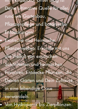
faszinierende Welt der Pflanzen
mit Floraspora. Unser Blog ist
Deine ultimative Quelle für alles
rund um Gartenbau,
Pflanzenpflege und botanische
Entdeckungen.
Exotische und Heimische
Pflanzenwelten: Erkunde mit uns
die Vielfalt von exotischen
Schönheiten und heimischen
Favoriten. Entdecke Pflanzen, die
Deinen Garten und Dein Zuhause
in eine lebendige Oase
verwandeln.