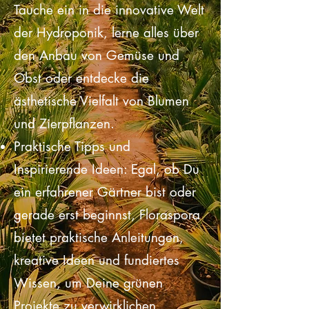
Von Hydroponik bis Zierpflanzen:
Tauche ein in die innovative Welt
der Hydroponik, lerne alles über
den Anbau von Gemüse und
Obst oder entdecke die
ästhetische Vielfalt von Blumen
und Zierpflanzen.
Praktische Tipps und
Inspirierende Ideen: Egal, ob Du
ein erfahrener Gärtner bist oder
gerade erst beginnst, Floraspora
bietet praktische Anleitungen,
kreative Ideen und fundiertes