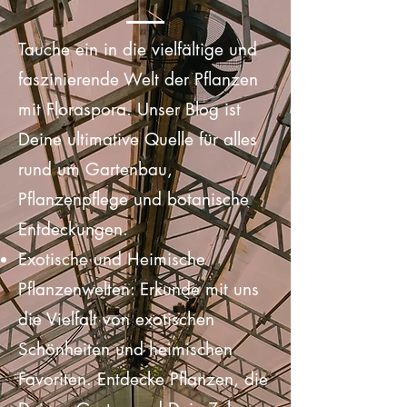
Floraspora: Dein Tor zur
Welt der Pflanzen
Tauche ein in die vielfältige und
faszinierende Welt der Pflanzen
mit Floraspora. Unser Blog ist
Deine ultimative Quelle für alles
rund um Gartenbau,
Pflanzenpflege und botanische
Entdeckungen.
Exotische und Heimische
Pflanzenwelten: Erkunde mit uns
die Vielfalt von exotischen
Schönheiten und heimischen