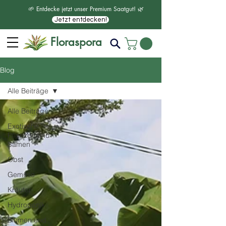
🌱 Entdecke jetzt unser Premium Saatgut! 🌿
Jetzt entdecken!
Floraspora
Blog
Alle Beiträge
Alle Beiträge
Exotische
Pflanzen und
Samen
Obst
Gemüse
Kräuter
Hydroponik
Blumen und