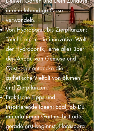
Favoriten. Entdecke Pflanzen, die
Deinen Garten und Dein Zuhause
in eine lebendige Oase
verwandeln.
Von Hydroponik bis Zierpflanzen:
Tauche ein in die innovative Welt
der Hydroponik, lerne alles über
den Anbau von Gemüse und
Obst oder entdecke die
ästhetische Vielfalt von Blumen
und Zierpflanzen.
Praktische Tipps und
Inspirierende Ideen: Egal, ob Du
ein erfahrener Gärtner bist oder