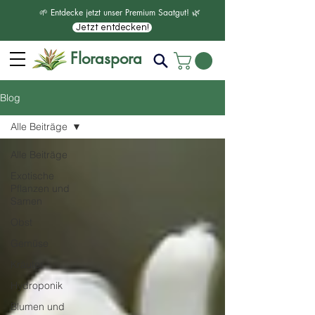
🌱 Entdecke jetzt unser Premium Saatgut! 🌿
Jetzt entdecken!
Floraspora
Blog
Alle Beiträge
Alle Beiträge
Exotische
Pflanzen und
Samen
Obst
Gemüse
Kräuter
Hydroponik
Blumen und