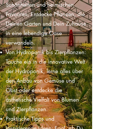
die Vielfalt von exotischen
Schönheiten und heimischen
Favoriten. Entdecke Pflanzen, die
Deinen Garten und Dein Zuhause
in eine lebendige Oase
verwandeln.
Von Hydroponik bis Zierpflanzen:
Tauche ein in die innovative Welt
der Hydroponik, lerne alles über
den Anbau von Gemüse und
Obst oder entdecke die
ästhetische Vielfalt von Blumen
und Zierpflanzen.