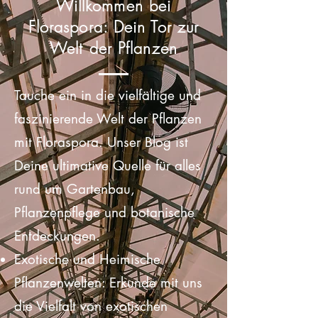
Willkommen bei
Floraspora: Dein Tor zur
Welt der Pflanzen
Tauche ein in die vielfältige und
faszinierende Welt der Pflanzen
mit Floraspora. Unser Blog ist
Deine ultimative Quelle für alles
rund um Gartenbau,
Pflanzenpflege und botanische
Entdeckungen.
Exotische und Heimische
Pflanzenwelten: Erkunde mit uns