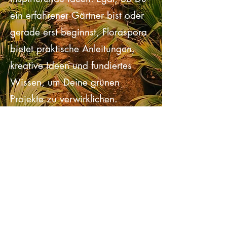
Praktische Tipps und
Inspirierende Ideen: Egal, ob Du
ein erfahrener Gärtner bist oder
gerade erst beginnst, Floraspora
bietet praktische Anleitungen,
kreative Ideen und fundiertes
Wissen, um Deine grünen
Projekte zu verwirklichen.
Bestseller
entdecken!