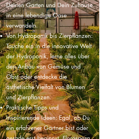
Favoriten. Entdecke Pflanzen, die
Deinen Garten und Dein Zuhause
in eine lebendige Oase
verwandeln.
Von Hydroponik bis Zierpflanzen:
Tauche ein in die innovative Welt
der Hydroponik, lerne alles über
den Anbau von Gemüse und
Obst oder entdecke die
ästhetische Vielfalt von Blumen
und Zierpflanzen.
Praktische Tipps und
Inspirierende Ideen: Egal, ob Du