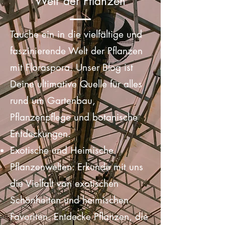
Floraspora: Dein Tor zur
Welt der Pflanzen
Tauche ein in die vielfältige und
faszinierende Welt der Pflanzen
mit Floraspora. Unser Blog ist
Deine ultimative Quelle für alles
rund um Gartenbau,
Pflanzenpflege und botanische
Entdeckungen.
Exotische und Heimische
Pflanzenwelten: Erkunde mit uns
die Vielfalt von exotischen
Schönheiten und heimischen