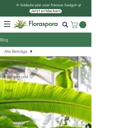
🌱 Entdecke jetzt unser Premium Saatgut! 🌿
Jetzt entdecken!
Floraspora
Blog
Alle Beiträge
Alle Beiträge
Exotische
Pflanzen und
Samen
Obst
Gemüse
Kräuter
Hydroponik
Blumen und