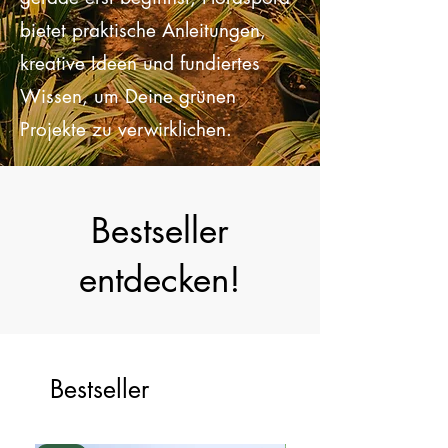
ein erfahrener Gärtner bist oder
gerade erst beginnst, Floraspora
bietet praktische Anleitungen,
kreative Ideen und fundiertes
Wissen, um Deine grünen
Projekte zu verwirklichen.
Bestseller
entdecken!
Bestseller