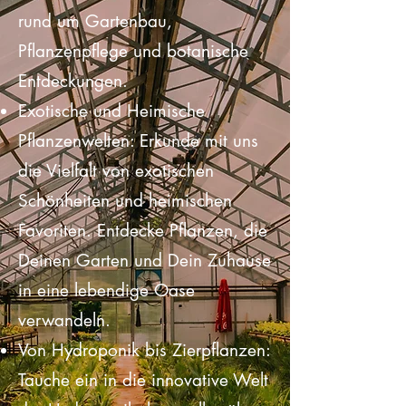
mit Floraspora. Unser Blog ist
Deine ultimative Quelle für alles
rund um Gartenbau,
Pflanzenpflege und botanische
Entdeckungen.
Exotische und Heimische
Pflanzenwelten: Erkunde mit uns
die Vielfalt von exotischen
Schönheiten und heimischen
Favoriten. Entdecke Pflanzen, die
Deinen Garten und Dein Zuhause
in eine lebendige Oase
verwandeln.
Von Hydroponik bis Zierpflanzen: