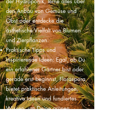
Tauche ein in die innovative Welt
der Hydroponik, lerne alles über
den Anbau von Gemüse und
Obst oder entdecke die
ästhetische Vielfalt von Blumen
und Zierpflanzen.
Praktische Tipps und
Inspirierende Ideen: Egal, ob Du
ein erfahrener Gärtner bist oder
gerade erst beginnst, Floraspora
bietet praktische Anleitungen,
kreative Ideen und fundiertes
Wissen, um Deine grünen