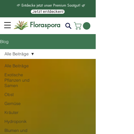
🌱 Entdecke jetzt unser Premium Saatgut! 🌿
Jetzt entdecken!
Floraspora
Blog
Alle Beiträge
Alle Beiträge
Exotische
Pflanzen und
Samen
Obst
Gemüse
Kräuter
Hydroponik
Blumen und