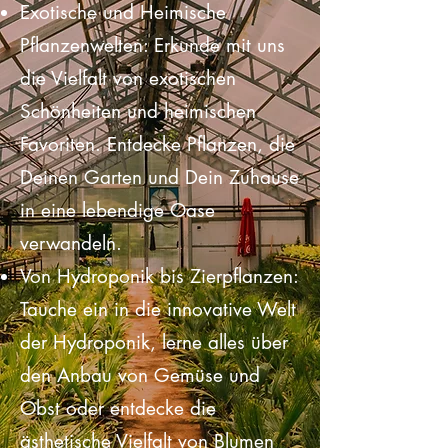
Entdeckungen.
Exotische und Heimische
Pflanzenwelten: Erkunde mit uns
die Vielfalt von exotischen
Schönheiten und heimischen
Favoriten. Entdecke Pflanzen, die
Deinen Garten und Dein Zuhause
in eine lebendige Oase
verwandeln.
Von Hydroponik bis Zierpflanzen:
Tauche ein in die innovative Welt
der Hydroponik, lerne alles über
den Anbau von Gemüse und