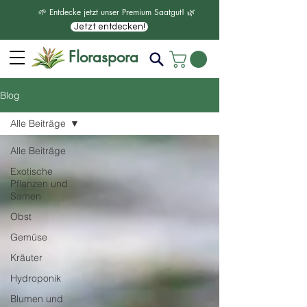
🌱 Entdecke jetzt unser Premium Saatgut! 🌿
Jetzt entdecken!
Floraspora
Blog
Alle Beiträge
Alle Beiträge
Exotische
Pflanzen und
Samen
Obst
Gemüse
Kräuter
Hydroponik
Blumen und