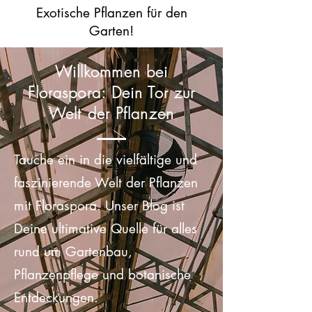
Exotische Pflanzen für den
Garten!
Willkommen bei
Floraspora: Dein Tor zur
Welt der Pflanzen
Tauche ein in die vielfältige und
faszinierende Welt der Pflanzen
mit Floraspora. Unser Blog ist
Deine ultimative Quelle für alles
rund um Gartenbau,
Pflanzenpflege und botanische