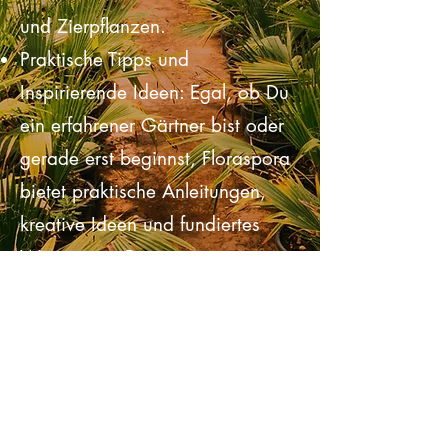
Obst oder entdecke die
ästhetische Vielfalt von Blumen
und Zierpflanzen.
Praktische Tipps und
Inspirierende Ideen: Egal, ob Du
ein erfahrener Gärtner bist oder
gerade erst beginnst, Floraspora
bietet praktische Anleitungen,
kreative Ideen und fundiertes
Wissen, um Deine grünen
Projekte zu verwirklichen.
Bestseller