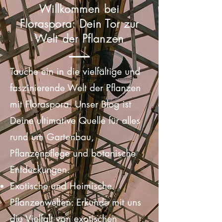
Willkommen bei
Floraspora: Dein Tor zur
Welt der Pflanzen
Tauche ein in die vielfältige und
faszinierende Welt der Pflanzen
mit Floraspora. Unser Blog ist
Deine ultimative Quelle für alles
rund um Gartenbau,
Pflanzenpflege und botanische
Entdeckungen.
Exotische und Heimische
Pflanzenwelten: Erkunde mit uns