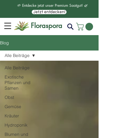
🌱 Entdecke jetzt unser Premium Saatgut! 🌿
Jetzt entdecken!
Floraspora
Blog
Alle Beiträge
Alle Beiträge
Exotische
Pflanzen und
Samen
Obst
Gemüse
Kräuter
Hydroponik
Blumen und