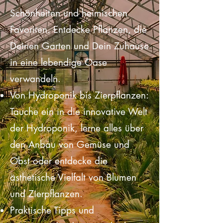
die Vielfalt von exotischen
Schönheiten und heimischen
Favoriten. Entdecke Pflanzen, die
Deinen Garten und Dein Zuhause
in eine lebendige Oase
verwandeln.
Von Hydroponik bis Zierpflanzen:
Tauche ein in die innovative Welt
der Hydroponik, lerne alles über
den Anbau von Gemüse und
Obst oder entdecke die
ästhetische Vielfalt von Blumen
und Zierpflanzen.