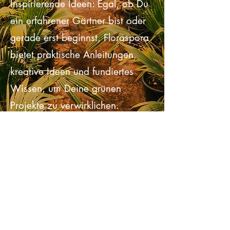
Praktische Tipps und
Inspirierende Ideen: Egal, ob Du
ein erfahrener Gärtner bist oder
gerade erst beginnst, Floraspora
bietet praktische Anleitungen,
kreative Ideen und fundiertes
Wissen, um Deine grünen
Projekte zu verwirklichen.
Bestseller
entdecken!