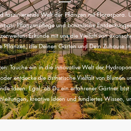
und faszinierende Welt der Pflanzen mit Floraspora. U
tenbau, Pflanzenpflege und botanische Entdeckunge
zenwelten: Erkunde mit uns die Vielfalt von exotisc
ke Pflanzen, die Deinen Garten und Dein Zuhause i
en: Tauche ein in die innovative Welt der Hydroponi
er entdecke die ästhetische Vielfalt von Blumen u
ende Ideen: Egal, ob Du ein erfahrener Gärtner bist
Anleitungen, kreative Ideen und fundiertes Wissen, 