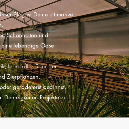
nser Blog ist Deine ultimative
n.
hen Schönheiten und
n eine lebendige Oase
k, lerne alles über den
nd Zierpflanzen.
 oder gerade erst beginnst,
um Deine grünen Projekte zu