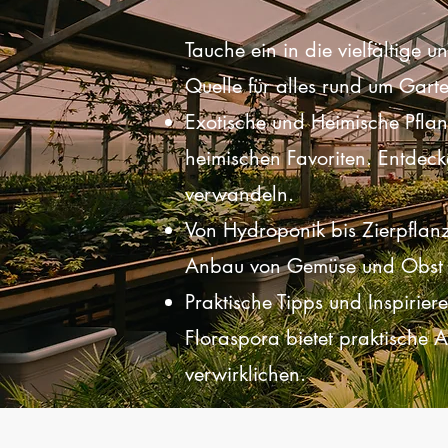
Tauche ein in die vielfältige 
Quelle für alles rund um Gar
Exotische und Heimische Pflan
heimischen Favoriten. Entdec
verwandeln.
Von Hydroponik bis Zierpflanz
Anbau von Gemüse und Obst od
Praktische Tipps und Inspirier
Floraspora bietet praktische 
verwirklichen.