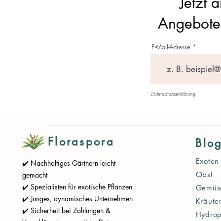
Jetzt 
Angebote 
E-Mail-Adresse
Datenschutzerklärung
Floraspora
Blo
Exoten
✔️ Nachhaltiges Gärtnern leicht
Obst
gemacht
✔️ Spezialisten für exotische Pflanzen
Gemüs
✔️ Junges, dynamisches Unternehmen
Kräute
✔️ Sicherheit bei Zahlungen &
Hydrop