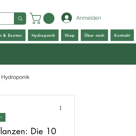
Anmelden
en & Exoten
Hydroponik
Shop
Über mich
Kontakt
Hydroponik
n
flanzen: Die 10