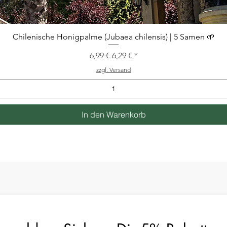
Schnellansicht
Chilenische Honigpalme (Jubaea chilensis) | 5 Samen 🌱
Standardpreis
Sale-Preis
6,99 €
6,29 €
zzgl. Versand
In den Warenkorb