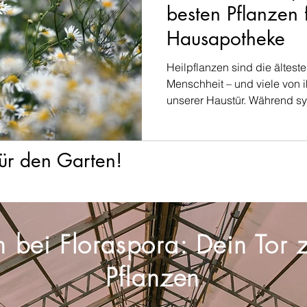
besten Pflanzen 
Hausapotheke
Heilpflanzen sind die älteste
Menschheit – und viele von 
unserer Haustür. Während syn
für den Garten!
bei Floraspora: Dein Tor z
Pflanzen