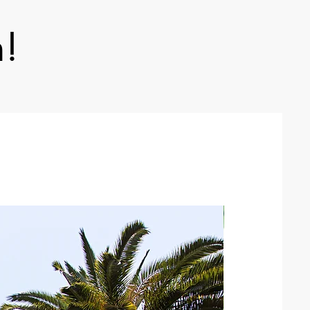
n!
Neu