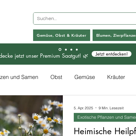
Gemüse, Obst & Kräuter
Blumen, Zierpflanz
Jetzt entdecken!
decke jetzt unser Premium Saatgut! 🌿
anzen und Samen
Obst
Gemüse
Kräuter
Rezepte
Kunstpflanzen
5. Apr. 2025
9 Min. Lesezeit
Exotische Pflanzen und Same
Heimische Heilp