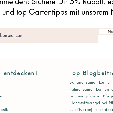
anmelden: Sichere Dir 5% Rabatt, e
und top Gartentipps mit unserem 
New
g entdecken!
Top Blogbeit
Bananensamen keimen 
Palmensamen keimen l
e
Bananenpflanzen Pfleg
r
Nährstoffmangel bei Pf
onik
Lulo/Naranjilla entdec