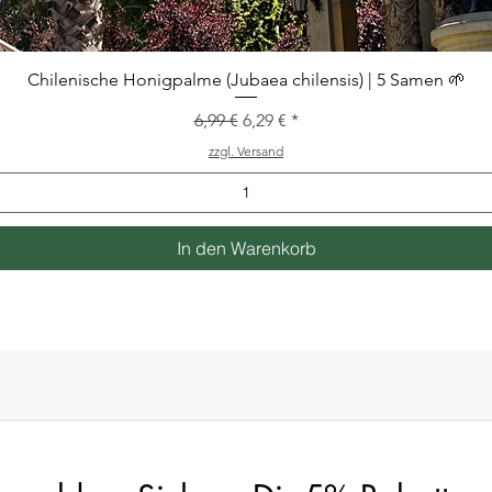
Schnellansicht
Chilenische Honigpalme (Jubaea chilensis) | 5 Samen 🌱
Standardpreis
Sale-Preis
6,99 €
6,29 €
zzgl. Versand
In den Warenkorb