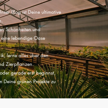
nser Blog ist Deine ultimative
n.
hen Schönheiten und
n eine lebendige Oase
k, lerne alles über den
nd Zierpflanzen.
 oder gerade erst beginnst,
um Deine grünen Projekte zu