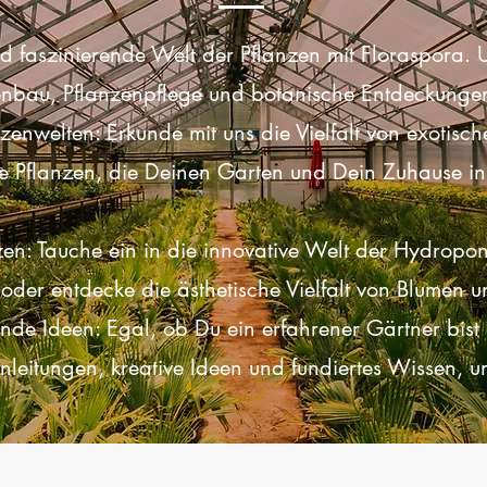
und faszinierende Welt der Pflanzen mit Floraspora. U
tenbau, Pflanzenpflege und botanische Entdeckunge
zenwelten: Erkunde mit uns die Vielfalt von exotisc
ke Pflanzen, die Deinen Garten und Dein Zuhause i
en: Tauche ein in die innovative Welt der Hydroponi
er entdecke die ästhetische Vielfalt von Blumen u
ende Ideen: Egal, ob Du ein erfahrener Gärtner bist
Anleitungen, kreative Ideen und fundiertes Wissen, 