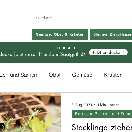
Gemüse, Obst & Kräuter
Blumen, Zierpflanz
Jetzt entdecken!
decke jetzt unser Premium Saatgut! 🌿
anzen und Samen
Obst
Gemüse
Kräuter
Rezepte
Kunstpflanzen
7. Aug. 2023
4 Min. Lesezeit
Exotische Pflanzen und Same
Stecklinge ziehen