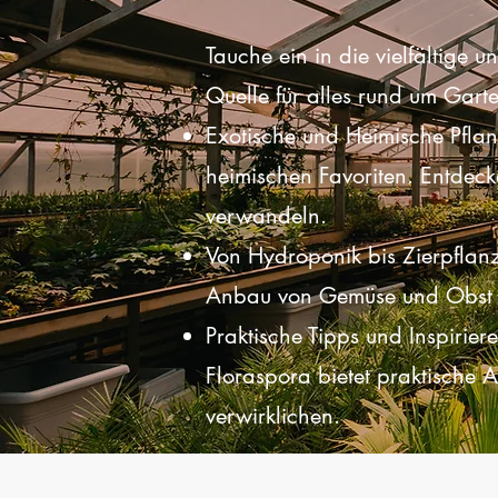
Tauche ein in die vielfältige 
Quelle für alles rund um Gar
Exotische und Heimische Pflan
heimischen Favoriten. Entdec
verwandeln.
Von Hydroponik bis Zierpflanz
Anbau von Gemüse und Obst od
Praktische Tipps und Inspirier
Floraspora bietet praktische 
verwirklichen.