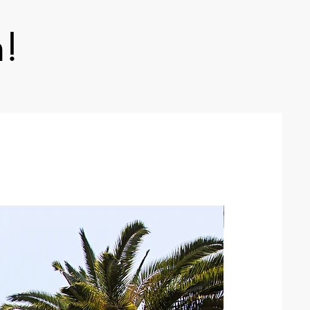
n!
Neu