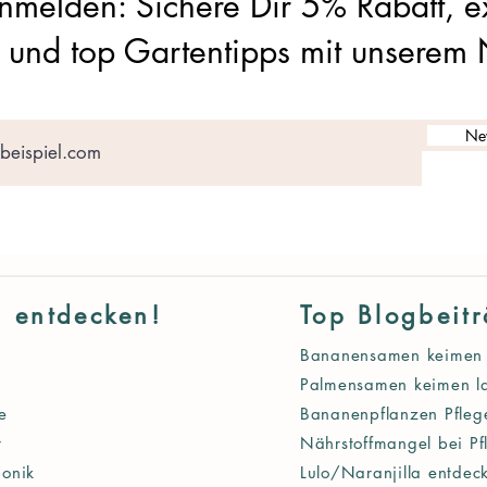
anmelden: Sichere Dir 5% Rabatt, e
und top Gartentipps mit unserem 
New
g entdecken!
Top Blogbeit
Bananensamen keimen 
Palmensamen keimen l
e
Bananenpflanzen Pfleg
r
Nährstoffmangel bei Pf
onik
Lulo/Naranjilla entdec