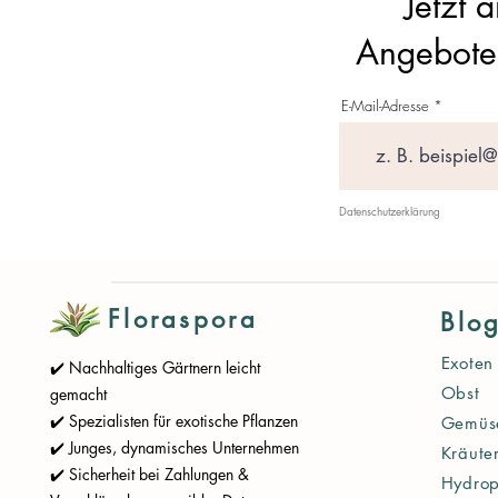
Jetzt 
Angebote 
E-Mail-Adresse
Datenschutzerklärung
Floraspora
Blo
Exoten
✔️ Nachhaltiges Gärtnern leicht
Obst
gemacht
✔️ Spezialisten für exotische Pflanzen
Gemüs
✔️ Junges, dynamisches Unternehmen
Kräute
✔️ Sicherheit bei Zahlungen &
Hydrop