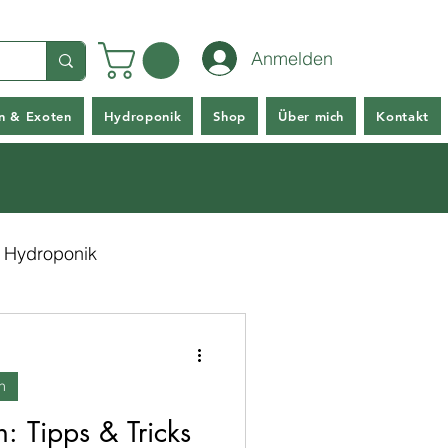
Anmelden
en & Exoten
Hydroponik
Shop
Über mich
Kontakt
Hydroponik
n
: Tipps & Tricks