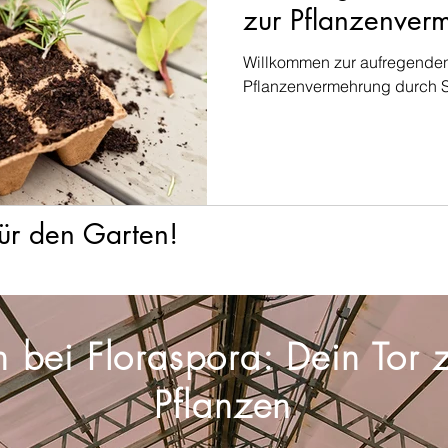
zur Pflanzenver
Willkommen zur aufregenden
Pflanzenvermehrung durch S
für den Garten!
bei Floraspora: Dein Tor z
Pflanzen