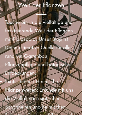
Willkommen bei
Floraspora: Dein Tor zur
Welt der Pflanzen
Tauche ein in die vielfältige und
faszinierende Welt der Pflanzen
mit Floraspora. Unser Blog ist
Deine ultimative Quelle für alles
rund um Gartenbau,
Pflanzenpflege und botanische
Entdeckungen.
Exotische und Heimische
Pflanzenwelten: Erkunde mit uns
die Vielfalt von exotischen