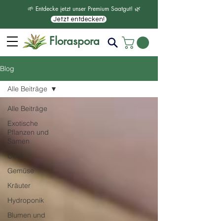
🌱 Entdecke jetzt unser Premium Saatgut! 🌿
Jetzt entdecken!
Floraspora
Blog
Alle Beiträge
Alle Beiträge
Exotische
Pflanzen und
Samen
Obst
Gemüse
Kräuter
Hydroponik
Blumen und