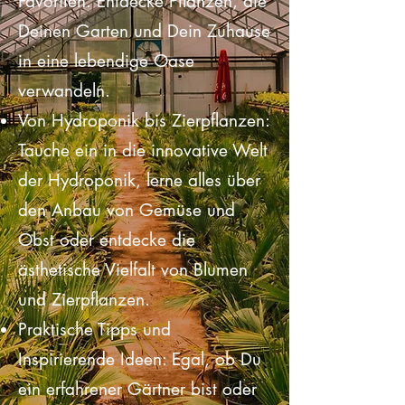
Schönheiten und heimischen
Favoriten. Entdecke Pflanzen, die
Deinen Garten und Dein Zuhause
in eine lebendige Oase
verwandeln.
Von Hydroponik bis Zierpflanzen:
Tauche ein in die innovative Welt
der Hydroponik, lerne alles über
den Anbau von Gemüse und
Obst oder entdecke die
ästhetische Vielfalt von Blumen
und Zierpflanzen.
Praktische Tipps und
Inspirierende Ideen: Egal, ob Du