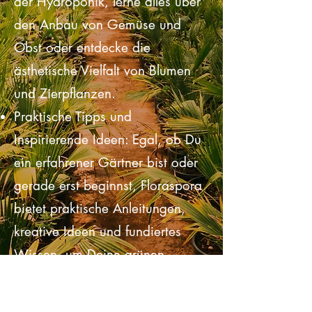
Tauche ein in die innovative Welt
der Hydroponik, lerne alles über
den Anbau von Gemüse und
Obst oder entdecke die
ästhetische Vielfalt von Blumen
und Zierpflanzen.
Praktische Tipps und
Inspirierende Ideen: Egal, ob Du
ein erfahrener Gärtner bist oder
gerade erst beginnst, Floraspora
bietet praktische Anleitungen,
kreative Ideen und fundiertes
Wissen, um Deine grünen
Projekte zu verwirklichen.