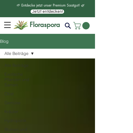
🌱 Entdecke jetzt unser Premium Saatgut! 🌿
Jetzt entdecken!
Floraspora
Blog
Alle Beiträge
Alle Beiträge
Exotische
Pflanzen und
Samen
Obst
Gemüse
Kräuter
Hydroponik
Blumen und