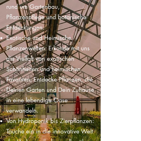
Deine ultimative Quelle für alles
rund um Gartenbau,
Pflanzenpflege und botanische
Entdeckungen.
Exotische und Heimische
Pflanzenwelten: Erkunde mit uns
die Vielfalt von exotischen
Schönheiten und heimischen
Favoriten. Entdecke Pflanzen, die
Deinen Garten und Dein Zuhause
in eine lebendige Oase
verwandeln.
Von Hydroponik bis Zierpflanzen: