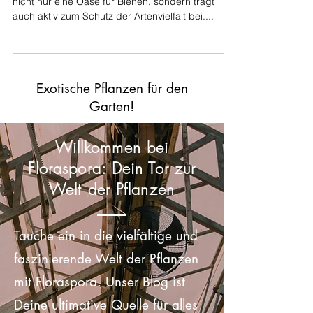
Ein bienenfreundlicher Garten oder Balkon ist
nicht nur eine Oase für Bienen, sondern trägt
auch aktiv zum Schutz der Artenvielfalt bei....
Exotische Pflanzen für den
Garten!
Willkommen bei
Floraspora: Dein Tor zur
Welt der Pflanzen
Tauche ein in die vielfältige und
faszinierende Welt der Pflanzen
mit Floraspora. Unser Blog ist