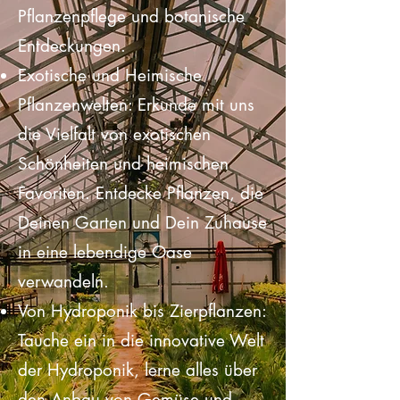
Deine ultimative Quelle für alles
rund um Gartenbau,
Pflanzenpflege und botanische
Entdeckungen.
Exotische und Heimische
Pflanzenwelten: Erkunde mit uns
die Vielfalt von exotischen
Schönheiten und heimischen
Favoriten. Entdecke Pflanzen, die
Deinen Garten und Dein Zuhause
in eine lebendige Oase
verwandeln.
Von Hydroponik bis Zierpflanzen:
Tauche ein in die innovative Welt