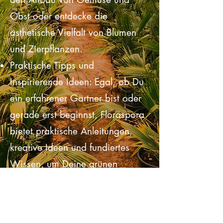
der Hydroponik, lerne alles über
den Anbau von Gemüse und
Obst oder entdecke die
ästhetische Vielfalt von Blumen
und Zierpflanzen.
Praktische Tipps und
Inspirierende Ideen: Egal, ob Du
ein erfahrener Gärtner bist oder
gerade erst beginnst, Floraspora
bietet praktische Anleitungen,
kreative Ideen und fundiertes
Wissen, um Deine grünen
Projekte zu verwirklichen.