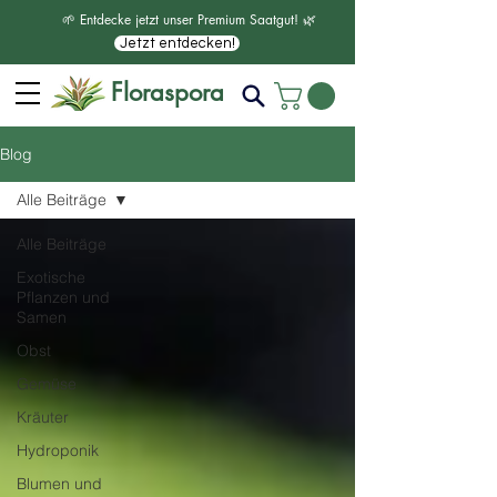
🌱 Entdecke jetzt unser Premium Saatgut! 🌿
Jetzt entdecken!
Floraspora
Blog
Alle Beiträge
Alle Beiträge
Exotische
Pflanzen und
Samen
Obst
Gemüse
Kräuter
Hydroponik
Blumen und