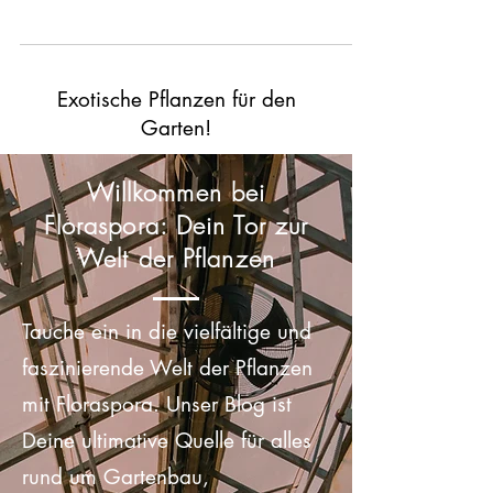
Zimmerpflanze, sondern auch ein wahres
Multitalent in der Hautpflege und Naturmedizin.
Kein...
Exotische Pflanzen für den
Garten!
Willkommen bei
Floraspora: Dein Tor zur
Welt der Pflanzen
Tauche ein in die vielfältige und
faszinierende Welt der Pflanzen
mit Floraspora. Unser Blog ist