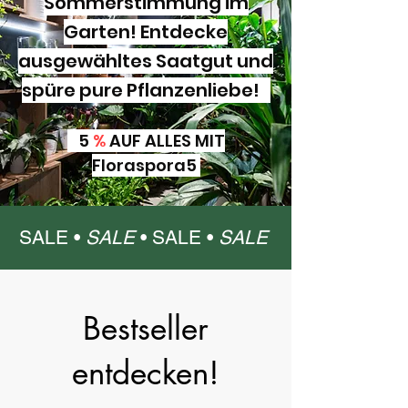
Sommerstimmung im
Garten! Entdecke
ausgewähltes Saatgut und
spüre pure Pflanzenliebe!
5
%
AUF ALLES MIT
Floraspora5
SALE •
SALE
•
SALE •
SALE
Bestseller
entdecken!