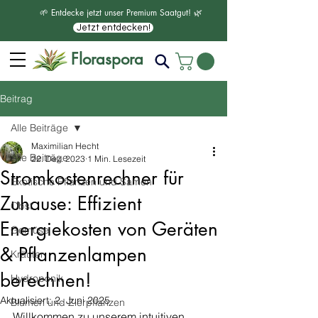
🌱 Entdecke jetzt unser Premium Saatgut! 🌿
Jetzt entdecken!
Floraspora
Beitrag
Alle Beiträge
Maximilian Hecht
Alle Beiträge
22. Dez. 2023
1 Min. Lesezeit
Stromkostenrechner für
Exotische Pflanzen und Samen
Zuhause: Effizient
Obst
Energiekosten von Geräten
Gemüse
& Pflanzenlampen
Kräuter
berechnen!
Hydroponik
Aktualisiert:
2. Juni 2025
Blumen und Zierpflanzen
Willkommen zu unserem intuitiven 