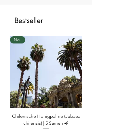
Bestseller
Neu
Neu
Chilenische Honigpalme (Jubaea
Musa acuminata subsp
chilensis) | 5 Samen 🌱